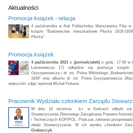
Aktualności
Promocja książek - relacja
4 października w Auli Politechnika Warszawska Filia w
książki "Budownictwo mieszkaniowe Płocka 1918-193
Płocka".
Promocja książek
4 października 2021 r. (poniedziałek)
o godz. 17.00 w 
Łukasiewicza 17) odbędzie się promocja książki a
Gryszpanowicza i dr. inż. Piotra Wilińskiego „Budownict
1939” oraz albumu dr. inż. Piotra Gryszpanowicza „Maz
większość zdjęć wykonał Michał Fortuna.
Pracownik Wydziału członkiem Zarządu Stowar
W dniu 10 września b.r. w Kielcach odbyło się 
Stowarzyszenia Zbiorowego Zarządzania Prawami Autorsk
i Technicznych KOPIPOL. Podczas zebrania przeprowadz
władz Stowarzyszenia. W ich wyniku członkiem Zar
Grabarczyk
.