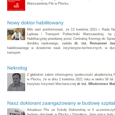
Warszawskiej Filii w Płocku.
Nowy doktor habilitowany
Miło nam poinformować, że 13 kwietnia 2021 r. Rada Na
Lądowa i Transport Politechniki Warszawskiej, na 
Habilitacyjnej powołanej przez Centralną Komisję do Spra
dorobku naukowego, nadała
dr. inż. Romanowi Jas
habilitowanego w dziedzinie nauk inżynieryjno-technicznych, w dysc
transport.
Nekrolog
Z głębokim żalem informujemy społeczność akademicką Pol
w Płocku, że w dniu 2 kwietnia 2021 roku w wieku 56 lat
Instytutu Inżynierii Mechanicznej
dr inż. Włodzimierz Ma
Nasz doktorant zaangażowany w budowę szpita
Arkadiusz Plis ze Szkoły Doktorskiej nr 5 uczestniczył 
budowy placówek w Płocku i Ostrołęce. Jego praca była 