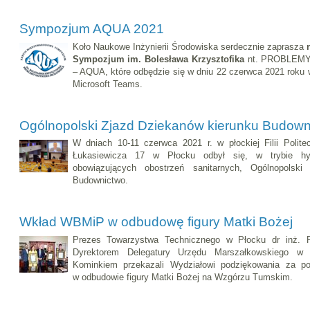
Sympozjum AQUA 2021
Koło Naukowe Inżynierii Środowiska serdecznie zaprasza
Sympozjum im. Bolesława Krzysztofika
nt. PROBLEM
– AQUA, które odbędzie się w dniu 22 czerwca 2021 roku w
Microsoft Teams.
Ogólnopolski Zjazd Dziekanów kierunku Budown
W dniach 10-11 czerwca 2021 r. w płockiej Filii Polite
Łukasiewicza 17 w Płocku odbył się, w trybie h
obowiązujących obostrzeń sanitarnych, Ogólnopolski
Budownictwo.
Wkład WBMiP w odbudowę figury Matki Bożej
Prezes Towarzystwa Technicznego w Płocku dr inż. P
Dyrektorem Delegatury Urzędu Marszałkowskiego 
Kominkiem przekazali Wydziałowi podziękowania za pom
w odbudowie figury Matki Bożej na Wzgórzu Tumskim.