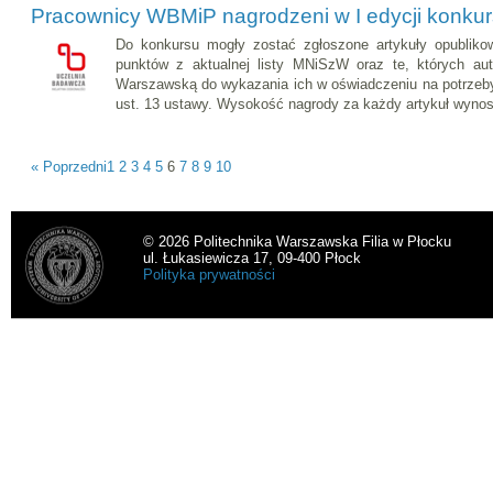
Pracownicy WBMiP nagrodzeni w I edycji konkur
Do konkursu mogły zostać zgłoszone artykuły opublik
punktów z aktualnej listy MNiSzW oraz te, których auto
Warszawską do wykazania ich w oświadczeniu na potrzeby 
ust. 13 ustawy. Wysokość nagrody za każdy artykuł wynosi
« Poprzedni
1
2
3
4
5
6
7
8
9
10
© 2026 Politechnika Warszawska Filia w Płocku
ul. Łukasiewicza 17, 09-400 Płock
Polityka prywatności