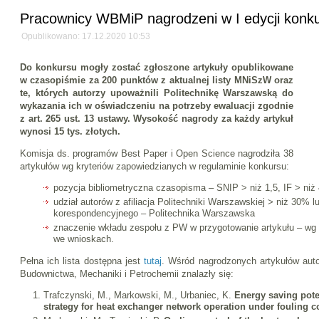
Pracownicy WBMiP nagrodzeni w I edycji konk
Opublikowano: 17.12.2020 10:53
Do konkursu mogły zostać zgłoszone artykuły opublikowane
w czasopiśmie za 200 punktów z aktualnej listy MNiSzW oraz
te, których autorzy upoważnili Politechnikę Warszawską do
wykazania ich w oświadczeniu na potrzeby ewaluacji zgodnie
z art. 265 ust. 13 ustawy. Wysokość nagrody za każdy artykuł
wynosi 15 tys. złotych.
Komisja ds. programów Best Paper i Open Science nagrodziła 38
artykułów wg kryteriów zapowiedzianych w regulaminie konkursu:
pozycja bibliometryczna czasopisma – SNIP > niż 1,5, IF > niż 
udział autorów z afiliacja Politechniki Warszawskiej > niż 30% lu
korespondencyjnego – Politechnika Warszawska
znaczenie wkładu zespołu z PW w przygotowanie artykułu – wg
we wnioskach.
Pełna ich lista dostępna jest
tutaj
. Wśród nagrodzonych artykułów aut
Budownictwa, Mechaniki i Petrochemii znalazły się:
Trafczynski, M., Markowski, M., Urbaniec, K.
Energy saving poten
strategy for heat exchanger network operation under fouling c