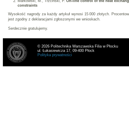
Markowski, M., Trzcinski, P.
On-line control of the heat exchan
constraints
Wysokość nagrody za każdy artykuł wynosi 15 000 złotych. Procentow
jest zgodny z deklaracjami zgłoszonymi we wnioskach.
Serdecznie gratulujemy.
© 2026 Politechnika Warszawska Filia w Płocku
ul. Łukasiewicza 17, 09-400 Płock
Polityka prywatności