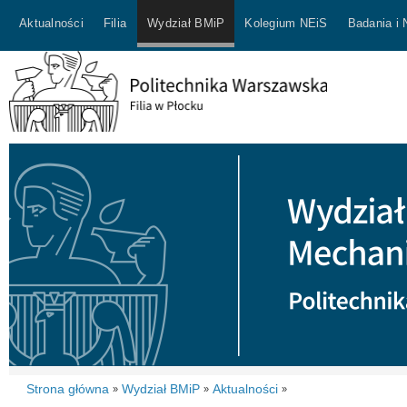
Aktualności
Filia
Wydział BMiP
Kolegium NEiS
Badania i
Strona główna
Wydział BMiP
Aktualności
»
»
»