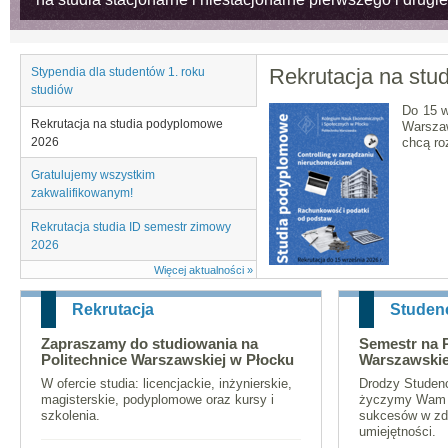
Rekrutacja na st
Stypendia dla studentów 1. roku
studiów
Do 15 w
Rekrutacja na studia podyplomowe
Warszaw
2026
chcą ro
Gratulujemy wszystkim
zakwalifikowanym!
Rekrutacja studia ID semestr zimowy
2026
Więcej aktualności »
Rekrutacja
Studen
Zapraszamy do studiowania na
Semestr na P
Politechnice Warszawskiej w Płocku
Warszawskie
W ofercie studia: licencjackie, inżynierskie,
Drodzy Studen
magisterskie, podyplomowe oraz kursy i
życzymy Wam d
szkolenia.
sukcesów w zd
umiejętności.