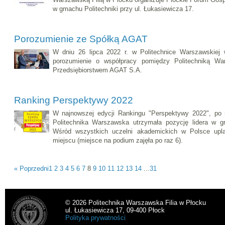
w gmachu Politechniki przy ul. Łukasiewicza 17.
Porozumienie ze Spółką AGAT
W dniu 26 lipca 2022 r. w Politechnice Warszawskiej 
porozumienie o współpracy pomiędzy Politechniką Wa
Przedsiębiorstwem AGAT S.A.
Ranking Perspektywy 2022
W najnowszej edycji Rankingu "Perspektywy 2022", po r
Politechnika Warszawska utrzymała pozycję lidera w gr
Wśród wszystkich uczelni akademickich w Polsce upl
miejscu (miejsce na podium zajęła po raz 6).
« Poprzedni
1
2
3
4
5
6
7
8
9
10
11
12
13
14
...
31
© 2026 Politechnika Warszawska Filia w Płocku
ul. Łukasiewicza 17, 09-400 Płock
Polityka prywatności