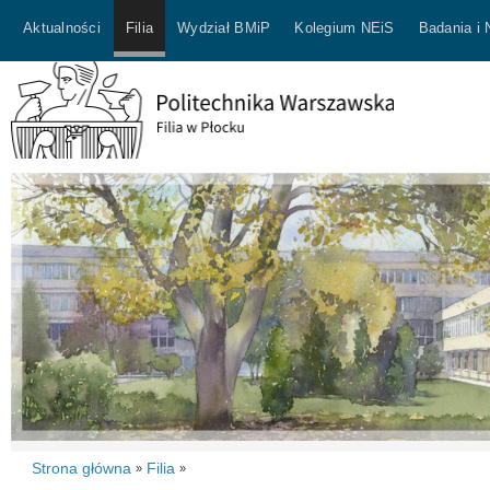
Aktualności
Filia
Wydział BMiP
Kolegium NEiS
Badania i
Strona główna
Filia
»
»