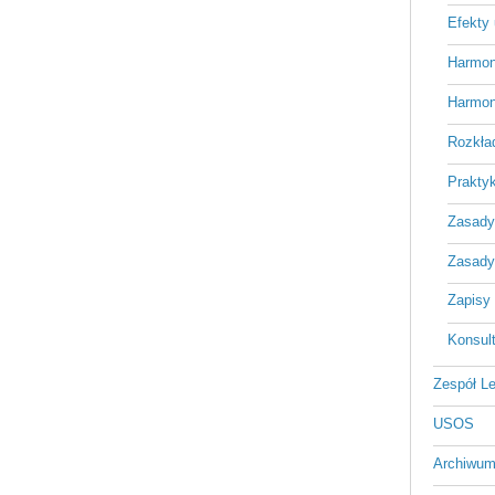
Efekty
Harmon
Harmon
Rozkła
Praktyk
Zasady 
Zasady
Zapisy 
Konsult
Zespół L
USOS
Archiwum