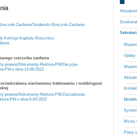
nia
Aktualnoś
Dziekan
-Rzecznik-Zaufania/Studencki-Rzecznik-Zaufania
Sekretar
dy-Komisje-Kapituly-Rzecznicy-
fania
Wsparc
Opłaty
ianego rzecznika zaufania
akty-prawne/Dokumenty-Rektora-PW/Decyzje-
Wsparc
ra-PW-z-dnia-14-09-2022
Aktualn
zeciwdziałania nierównemu traktowaniu i mobbingowi
kiej
Kontakt
akty-prawne/Dokumenty-Rektora-PW/Zarzadzenia-
ktora-PW-z-dnia-5-04-2022
Uczeln
System
Wzory 
Plany 