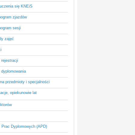
 uczenia się KNEiS
ogram zjazdów
ogram sesji
dy zajęć
i
rejestracji
 dyplomowania
na przedmioty i specjalności
acje, opiekunowie lat
ektorów
 Prac Dyplomowych (APD)