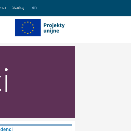
nci
Szukaj
udenci