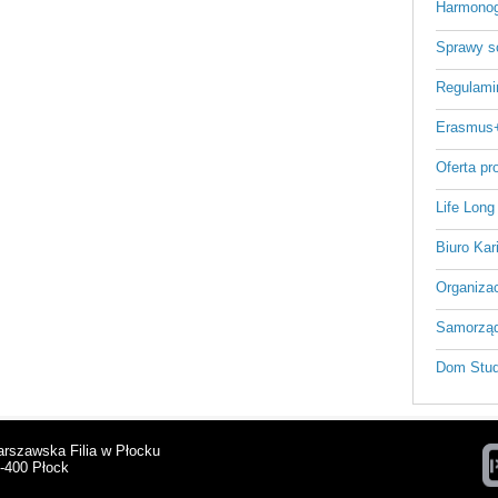
Harmonog
Sprawy s
Regulami
Erasmus
Oferta p
Life Long
Biuro Kar
Organizac
Samorząd
Dom Stud
arszawska Filia w Płocku
9-400 Płock