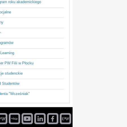
ram roku akademickiego
ocjalne
ny
+
rogramów
 Learning
ier PW Filii w Płocku
je studenckie
 Studentów
enta "Wcześniak"