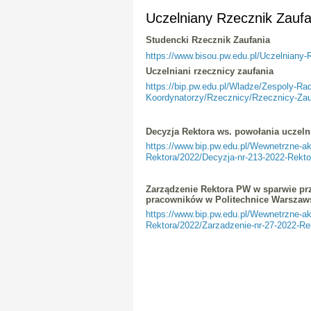
Uczelniany Rzecznik Zaufa
Studencki Rzecznik Zaufania
https://www.bisou.pw.edu.pl/Uczelniany
Uczelniani rzecznicy zaufania
https://bip.pw.edu.pl/Wladze/Zespoly-Ra
Koordynatorzy/Rzecznicy/Rzecznicy-Zau
Decyzja Rektora ws. powołania uczeln
https://www.bip.pw.edu.pl/Wewnetrzne-
Rektora/2022/Decyzja-nr-213-2022-Rekto
Zarządzenie Rektora PW w sparwie pr
pracowników w Politechnice Warszaws
https://www.bip.pw.edu.pl/Wewnetrzne-
Rektora/2022/Zarzadzenie-nr-27-2022-Re