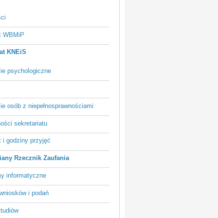
ci
at WBMiP
iat KNEiS
ie psychologiczne
ie osób z niepełnosprawnościami
ości sekretariatu
 i godziny przyjęć
iany Rzecznik Zaufania
y informatyczne
wniosków i podań
studiów