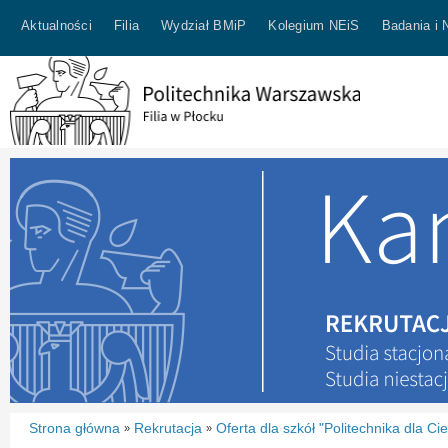
Aktualności
Filia
Wydział BMiP
Kolegium NEiS
Badania i 
Strona główna
Rekrutacja
Oferta dla szkół "Politechnika dla Cie
»
»