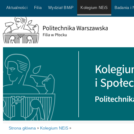
Aktualności
Filia
Wydział BMiP
Kolegium NEiS
Badania i
Strona główna
Kolegium NEiS
»
»