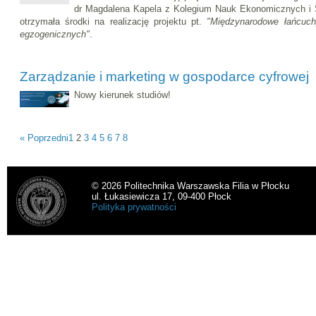
dr Magdalena Kapela z Kolegium Nauk Ekonomicznych i 
otrzymała środki na realizację projektu pt.
"Międzynarodowe łańcuc
egzogenicznych"
.
Zarządzanie i marketing w gospodarce cyfrowej
Nowy kierunek studiów!
« Poprzedni
1
2
3
4
5
6
7
8
© 2026 Politechnika Warszawska Filia w Płocku
ul. Łukasiewicza 17, 09-400 Płock
Polityka prywatności