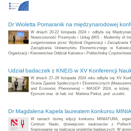
Dr Wioletta Pomaranik na międzynarodowej konf
W dniach 20-22 listopada 2024 r. odbyła się Międzyna
Nowoczesność Przemysłu i Usług (MIS - Modernity of Ind
zorganizowana przez Wydział Organizacji i Zarządzania Po
Zarządzania Uniwersytetu Ekonomicznego w Katowic
Organizacji i Kierownictwa Oddział Katowice i Politechnikę Częstochow
Udział badaczek z KNEiS w XV Konferencji Na
W dniach 27–29 listopada 2024 roku odbyła się XV Kon
Ocena Zjawisk Społecznych i Ekonomicznych (Measureme
and Economic Phenomena) – MASEP 2024, w której ud
Ejsmont oraz dr hab. inż. Marlena Piekut, prof. uczelni.
Dr Magdalena Kapela laureatem konkursu MIN
W ramach ósmej edycji konkursu MINIATURA, organ
Centrum Nauki, dziewięcioro naukowców z Politech
finansowanie na realizację projektów badawczych. W gronie