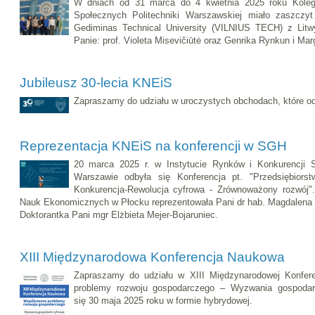
W dniach od 31 marca do 4 kwietnia 2025 roku Kole
Społecznych Politechniki Warszawskiej miało zaszczyt
Gediminas Technical University (VILNIUS TECH) z Litw
Panie: prof. Violeta Misevičiūtė oraz Genrika Rynkun i Marg
Jubileusz 30-lecia KNEiS
Zapraszamy do udziału w uroczystych obchodach, które od
Reprezentacja KNEiS na konferencji w SGH
20 marca 2025 r. w Instytucie Rynków i Konkurencji 
Warszawie odbyła się Konferencja pt. "Przedsiębiorst
Konkurencja-Rewolucja cyfrowa - Zrównoważony rozwój"
Nauk Ekonomicznych w Płocku reprezentowała Pani dr hab. Magdalena M
Doktorantka Pani mgr Elżbieta Mejer-Bojaruniec.
XIII Międzynarodowa Konferencja Naukowa
Zapraszamy do udziału w XIII Międzynarodowej Konfer
problemy rozwoju gospodarczego – Wyzwania gospodar
się 30 maja 2025 roku w formie hybrydowej.