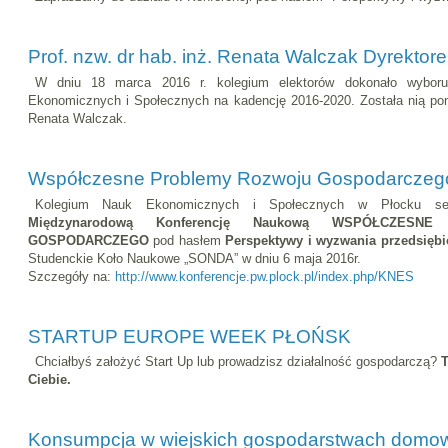
Prof. nzw. dr hab. inż. Renata Walczak Dyrektor
W dniu 18 marca 2016 r. kolegium elektorów dokonało wyboru
Ekonomicznych i Społecznych na kadencję 2016-2020. Została nią pono
Renata Walczak.
Współczesne Problemy Rozwoju Gospodarczego 
Kolegium Nauk Ekonomicznych i Społecznych w Płocku s
Międzynarodową Konferencję Naukową
WSPÓŁCZESNE
GOSPODARCZEGO
pod hasłem
Perspektywy i wyzwania przedsięb
Studenckie Koło Naukowe „SONDA” w dniu 6 maja 2016r.
Szczegóły na:
http://www.konferencje.pw.plock.pl/index.php/KNES
STARTUP EUROPE WEEK PŁOŃSK
Chciałbyś założyć Start Up lub prowadzisz działalność gospodarczą?
T
Ciebie.
Konsumpcja w wiejskich gospodarstwach domo