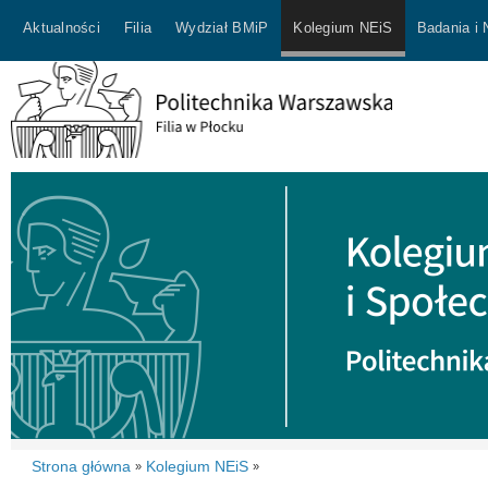
Aktualności
Filia
Wydział BMiP
Kolegium NEiS
Badania i
Strona główna
Kolegium NEiS
»
»