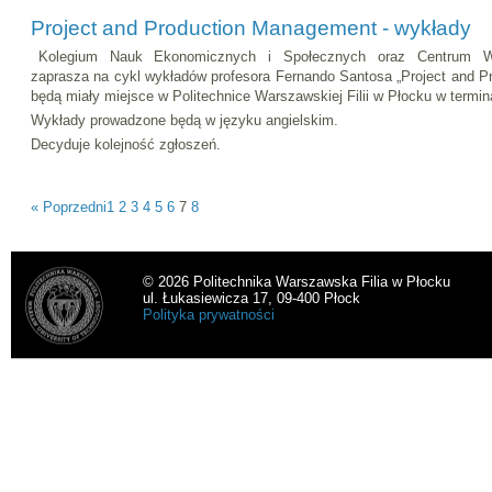
Project and Production Management - wykłady
Kolegium Nauk Ekonomicznych i Społecznych oraz Centrum Ws
zaprasza na cykl wykładów profesora Fernando Santosa „Project and P
będą miały miejsce w Politechnice Warszawskiej Filii w Płocku w termin
Wykłady prowadzone będą w języku angielskim.
Decyduje kolejność zgłoszeń.
« Poprzedni
1
2
3
4
5
6
7
8
© 2026 Politechnika Warszawska Filia w Płocku
ul. Łukasiewicza 17, 09-400 Płock
Polityka prywatności