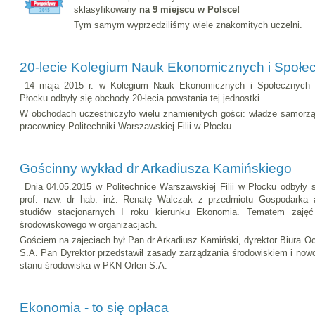
sklasyfikowany
na 9 miejscu w Polsce!
Tym samym wyprzedziliśmy wiele znakomitych uczelni.
20-lecie Kolegium Nauk Ekonomicznych i Społe
14 maja 2015 r. w Kolegium Nauk Ekonomicznych i Społecznych P
Płocku odbyły się obchody 20-lecia powstania tej jednostki.
W obchodach uczestniczyło wielu znamienitych gości: władze samorzą
pracownicy Politechniki Warszawskiej Filii w Płocku.
Gościnny wykład dr Arkadiusza Kamińskiego
Dnia 04.05.2015 w Politechnice Warszawskiej Filii w Płocku odbyły 
prof. nzw. dr hab. inż. Renatę Walczak z przedmiotu Gospodarka 
studiów stacjonarnych I roku kierunku Ekonomia. Tematem zajęć
środowiskowego w organizacjach.
Gościem na zajęciach był Pan dr Arkadiusz Kamiński, dyrektor Biura 
S.A. Pan Dyrektor przedstawił zasady zarządzania środowiskiem i no
stanu środowiska w PKN Orlen S.A.
Ekonomia - to się opłaca