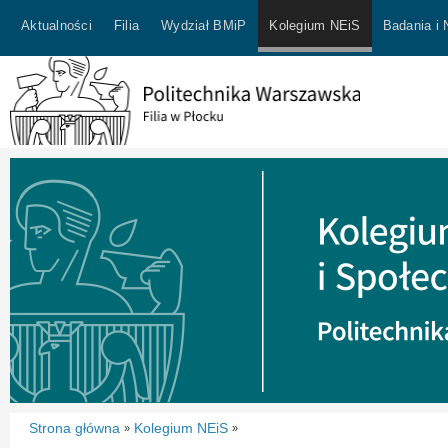
Aktualności
Filia
Wydział BMiP
Kolegium NEiS
Badania i
Strona główna
Kolegium NEiS
»
»