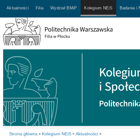
Aktualności
Filia
Wydział BMiP
Kolegium NEiS
Badania i
Strona główna
Kolegium NEiS
Aktualności
»
»
»