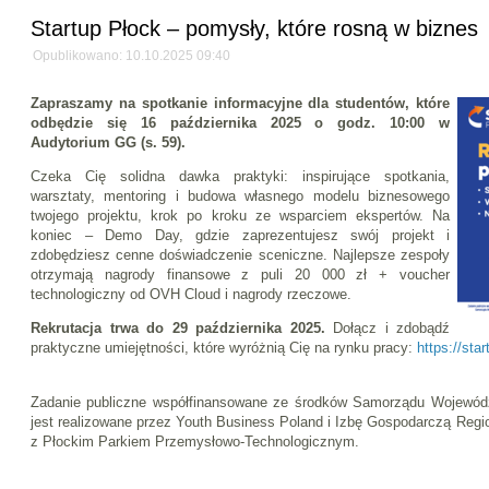
Startup Płock – pomysły, które rosną w biznes
Opublikowano: 10.10.2025 09:40
Zapraszamy na spotkanie informacyjne dla studentów, które
odbędzie się 16 października 2025 o godz. 10:00 w
Audytorium GG (s. 59).
Czeka Cię solidna dawka praktyki: inspirujące spotkania,
warsztaty, mentoring i budowa własnego modelu biznesowego
twojego projektu, krok po kroku ze wsparciem ekspertów. Na
koniec – Demo Day, gdzie zaprezentujesz swój projekt i
zdobędziesz cenne doświadczenie sceniczne. Najlepsze zespoły
otrzymają nagrody finansowe z puli 20 000 zł + voucher
technologiczny od OVH Cloud i nagrody rzeczowe.
Rekrutacja trwa do 29 października 2025.
Dołącz i zdobądź
praktyczne umiejętności, które wyróżnią Cię na rynku pracy:
https://sta
Zadanie publiczne współfinansowane ze środków Samorządu Wojewód
jest realizowane przez Youth Business Poland i Izbę Gospodarczą Regi
z Płockim Parkiem Przemysłowo-Technologicznym.