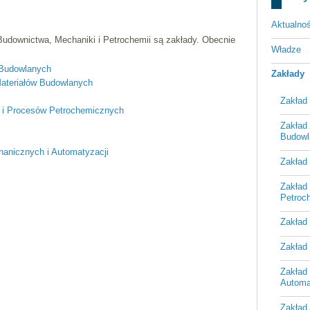
Aktualnoś
udownictwa, Mechaniki i Petrochemii są zakłady. Obecnie
Władze
i Budowlanych
Zakłady
Materiałów Budowlanych
Zakład 
h i Procesów Petrochemicznych
Zakład 
Budowl
hanicznych i Automatyzacji
Zakład 
Zakład
Petroc
Zakład 
Zakład
Zakład
Automa
Zakład