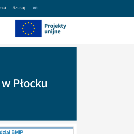
nci
Szukaj
dział BMiP