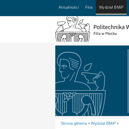
Aktualności
Filia
Wydział BMiP
Strona główna
Wydział BMiP
»
»