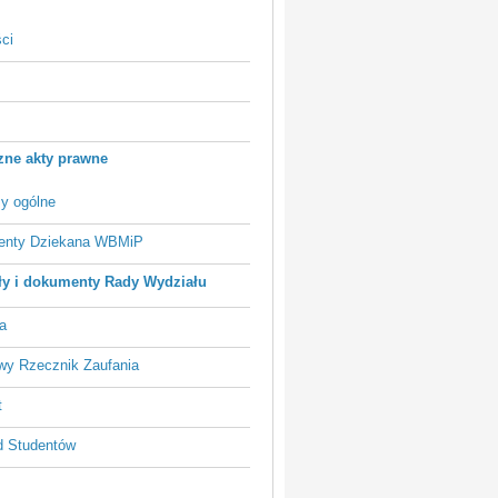
ci
ne akty prawne
sy ogólne
nty Dziekana WBMiP
y i dokumenty Rady Wydziału
a
wy Rzecznik Zaufania
t
 Studentów