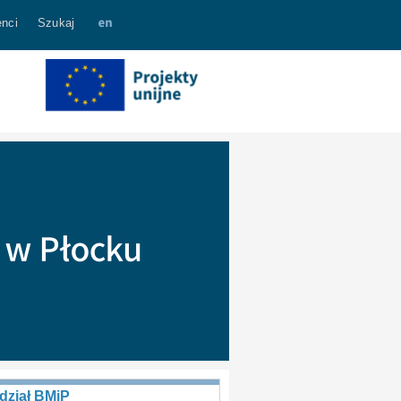
nci
Szukaj
dział BMiP