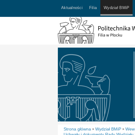
Aktualności
Filia
Wydział BMiP
Strona główna
Wydział BMiP
Wewn
»
»
Uchwały i dokumenty Rady Wydziału