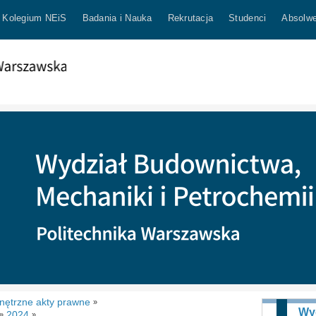
Kolegium NEiS
Badania i Nauka
Rekrutacja
Studenci
Absolwe
ętrzne akty prawne
»
Wy
2024
»
»