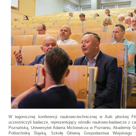
W tegorocznej konferencji naukowo-technicznej w Aulii płockiej Fil
uczestniczyli badacze, reprezentujący ośrodki naukowo-badawcze z cał
Poznańską, Uniwersytet Adama Mickiewicza w Poznaniu, Akademię Gó
Politechnikę Śląską, Szkołę Główną Gospodarstwa Wiejskiego 