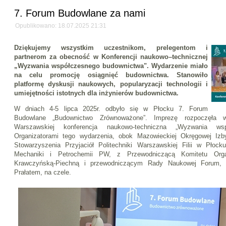
7. Forum Budowlane za nami
Opublikowano: 18.07.2025 21:31
Dziękujemy wszystkim uczestnikom, prelegentom i
partnerom za obecność w Konferencji naukowo–technicznej
„Wyzwania współczesnego budownictwa". Wydarzenie miało
na celu promocję osiągnięć budownictwa. Stanowiło
platformę dyskusji naukowych, popularyzacji technologii i
umiejętności istotnych dla inżynierów budownictwa.
W dniach 4-5 lipca 2025r. odbyło się w Płocku 7. Forum
Budowlane „Budownictwo Zrównoważone”. Imprezę rozpoczęła w pł
Warszawskiej konferencja naukowo-techniczna „Wyzwania wsp
Organizatorami tego wydarzenia, obok Mazowieckiej Okręgowej Izb
Stowarzyszenia Przyjaciół Politechniki Warszawskiej Filii w Płoc
Mechaniki i Petrochemii PW, z Przewodniczącą Komitetu Orga
Krawczyńską-Piechną i przewodniczącym Rady Naukowej Forum, p
Prałatem, na czele.