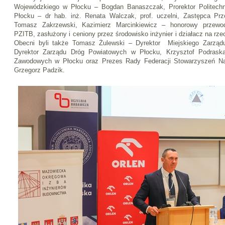
Wojewódzkiego w Płocku – Bogdan Banaszczak, Prorektor Politechni
Płocku – dr hab. inż. Renata Walczak, prof. uczelni, Zastępca P
Tomasz Zakrzewski, Kazimierz Marcinkiewicz – honorowy przewod
PZITB, zasłużony i ceniony przez środowisko inżynier i działacz na rze
Obecni byli także Tomasz Żulewski – Dyrektor Miejskiego Zarząd
Dyrektor Zarządu Dróg Powiatowych w Płocku, Krzysztof Podrask
Zawodowych w Płocku oraz Prezes Rady Federacji Stowarzyszeń N
Grzegorz Padzik.