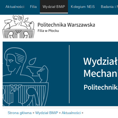
Aktualności
Filia
Wydział BMiP
Kolegium NEiS
Badania i
Strona główna
Wydział BMiP
Aktualności
»
»
»