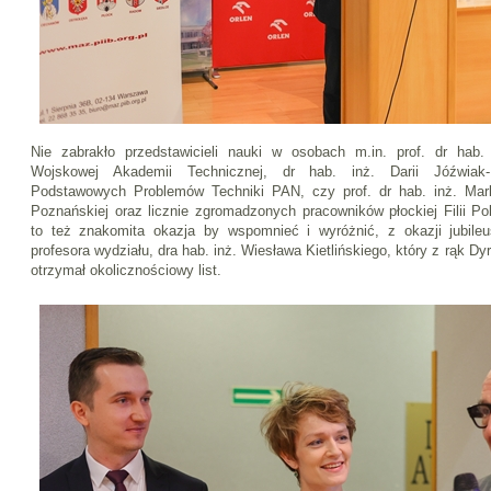
Nie zabrakło przedstawicieli nauki w osobach m.in. prof. dr hab
Wojskowej Akademii Technicznej, dr hab. inż. Darii Jóźwiak-N
Podstawowych Problemów Techniki PAN, czy prof. dr hab. inż. Mar
Poznańskiej oraz licznie zgromadzonych pracowników płockiej Filii Po
to też znakomita okazja by wspomnieć i wyróżnić, z okazji jubileu
profesora wydziału, dra hab. inż. Wiesława Kietlińskiego, który z rąk D
otrzymał okolicznościowy list.