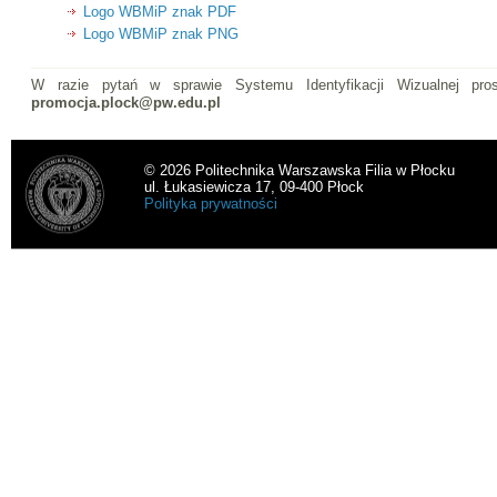
Logo WBMiP znak PDF
Logo WBMiP znak PNG
W razie pytań w sprawie Systemu Identyfikacji Wizualnej pro
promocja.plock@pw.edu.pl
© 2026 Politechnika Warszawska Filia w Płocku
ul. Łukasiewicza 17, 09-400 Płock
Polityka prywatności