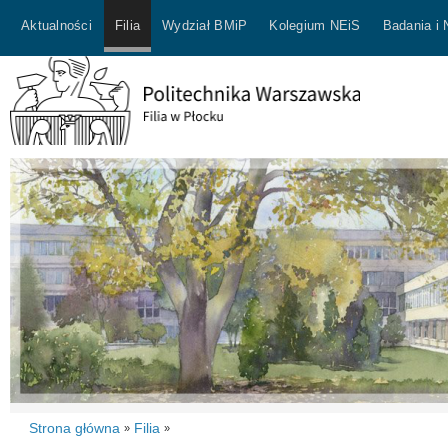
Aktualności
Filia
Wydział BMiP
Kolegium NEiS
Badania i
Strona główna
Filia
»
»