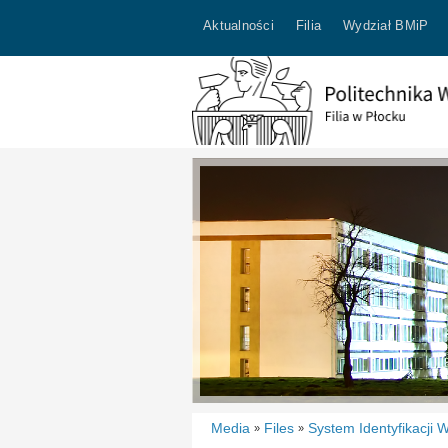
Aktualności
Filia
Wydział BMiP
Media
Files
System Identyfikacji W
»
»