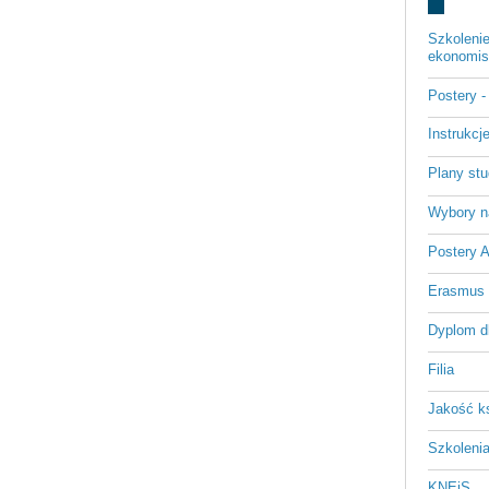
Szkoleni
ekonomist
Postery 
Instrukc
Plany st
Wybory n
Postery 
Erasmus
Dyplom d
Filia
Jakość k
Szkoleni
KNEiS