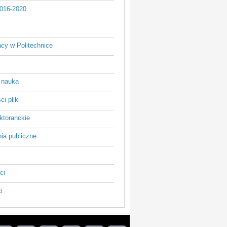
016-2020
acy w Politechnice
 nauka
i pliki
ktoranckie
ia publiczne
ci
i