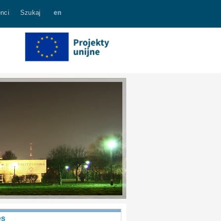
nci
Szukaj
es