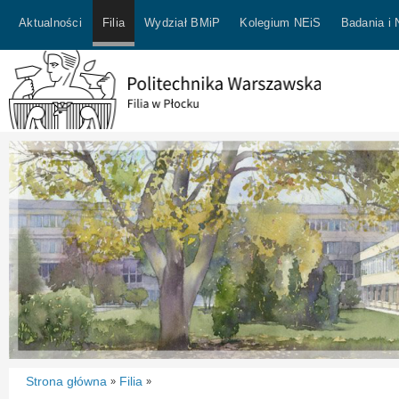
Aktualności
Filia
Wydział BMiP
Kolegium NEiS
Badania i
Strona główna
Filia
»
»