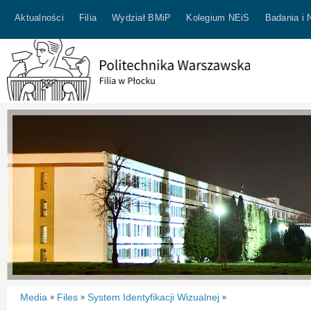
Aktualności
Filia
Wydział BMiP
Kolegium NEiS
Badania i 
Media
Files
System Identyfikacji Wizualnej
»
»
»