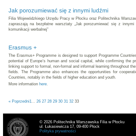
Jak porozumiewać się z innymi ludźmi
Filia Wojewódzkiego Urzędu Pracy w Płocku oraz Politechnika Warsza
zapraszają na bezpłatne warsztaty „Jak porozumiewać się z innymi
komunikacji werbalnej”
Erasmus +
The Erasmus+ Programme is designed to support Programme Countries' e
potential of Europe’s human and social capital, while confirming the pri
linking support to formal, non-formal and informal learning throughout th
fields. The Programme also enhances the opportunities for cooperati
Countries, notably in the fields of higher education and youth.
More information
here
.
« Poprzedni
1
...
26
27
28
29
30
31
32
33
© 2026 Politechnika Warszawska Filia w Płocku
ul. Łukasiewicza 17, 09-400 Płock
Polityka prywatności