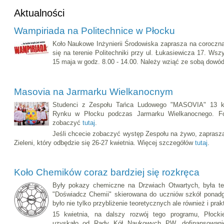
Aktualności
Wampiriada na Politechnice w Płocku
Koło Naukowe Inżynierii Środowiska zaprasza na coroczną 
się na terenie Politechniki przy ul. Łukasiewicza 17. Ws
15 maja w godz. 8.00 - 14.00. Należy wziąć ze sobą dowód
Masovia na Jarmarku Wielkanocnym
Studenci z Zespołu Tańca Ludowego "MASOVIA" 13 kwi
Rynku w Płocku podczas Jarmarku Wielkanocnego. Fo
zobaczyć
tutaj
.
Jeśli chcecie zobaczyć występ Zespołu na żywo, zaprasz
Zieleni, który odbędzie się 26-27 kwietnia. Więcej szczegółów
tutaj
.
Koło Chemików coraz bardziej się rozkręca
Były pokazy chemiczne na Drzwiach Otwartych, była te
"Doświadcz Chemii" skierowana do uczniów szkół ponadg
było nie tylko przybliżenie teoretycznych ale również i pr
15 kwietnia, na dalszy rozwój tego programu, Płoc
uzyskało od Rady Kół Naukowych PW, dofinansowanie