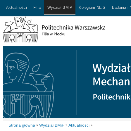
Aktualności
Filia
Wydział BMiP
Kolegium NEiS
Badania i
Strona główna
Wydział BMiP
Aktualności
»
»
»