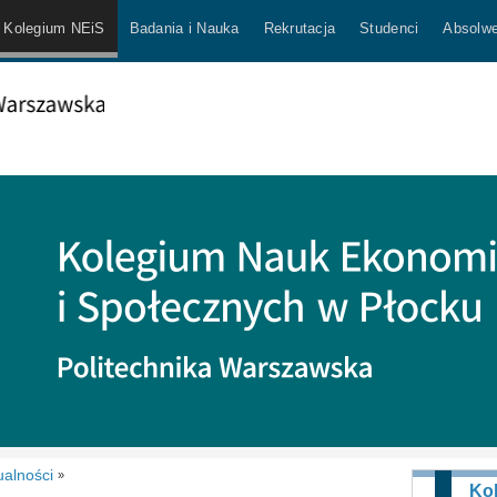
Kolegium NEiS
Badania i Nauka
Rekrutacja
Studenci
Absolwe
ualności
»
Ko