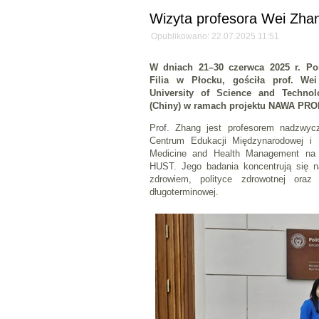
Wizyta profesora Wei Z
Opublikowano: 22.07.2025 11:51
W dniach 21–30 czerwca 2025 r. Pol
Filia w Płocku, gościła prof. W
University of Science and Techn
(Chiny) w ramach projektu NAWA PRO
Prof. Zhang jest profesorem nadzwyc
Centrum Edukacji Międzynarodowej i
Medicine and Health Management na T
HUST. Jego badania koncentrują się 
zdrowiem, polityce zdrowotnej oraz 
długoterminowej.