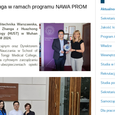
hanga w ramach programu NAWA PROM
Aktualno
Sekretari
itechnika Warszawska,
Jakość ks
ei Zhanga z Huazhong
ology (HUST) w Wuhan
Program
M 2024.
Władze
zajnym oraz Dyrektorem
 Nauczania w School of
Wewnętrz
ongji Medical College,
na cyfrowym zarządzaniu
Studia w
ubezpieczeniach opieki
Rekrutacj
Studia p
Sekretari
Samorząd
Dla prac