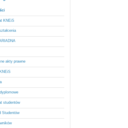
ści
at KNEiS
ztałcenia
 ARIADNA
ne akty prawne
 KNEiS
a
odyplomowe
at studentów
 Studentów
owników