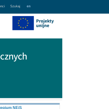
nci
Szukaj
legium NEiS