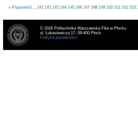
« Poprzedni
1
...
141
142
143
144
145
146
147
148
149
150
151
152
153
© 2026 Politechnika Warszawska Filia w Płocku
ul. Łukasiewicza 17, 09-400 Płock
Polityka prywatności