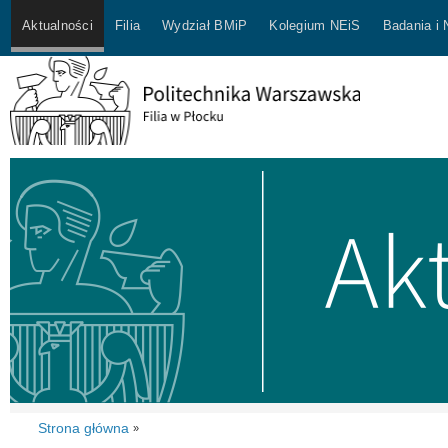
Aktualności
Filia
Wydział BMiP
Kolegium NEiS
Badania i
Strona główna
»