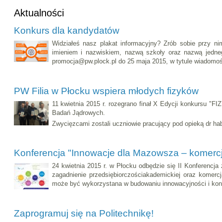
Aktualności
Konkurs dla kandydatów
Widziałeś nasz plakat informacyjny? Zrób sobie przy nim
imieniem i nazwiskiem, nazwą szkoły oraz nazwą jedneg
promocja@pw.plock.pl do 25 maja 2015, w tytule wiadomośc
PW Filia w Płocku wspiera młodych fizyków
11 kwietnia 2015 r. rozegrano finał X Edycji konkursu 
Badań Jądrowych.
Zwycięzcami zostali uczniowie pracujący pod opieką dr hab
Konferencja "Innowacje dla Mazowsza – komercj
24 kwietnia 2015 r. w Płocku odbędzie się II Konferenc
zagadnienie przedsiębiorczościakademickiej oraz komer
może być wykorzystana w budowaniu innowacyjności i ko
Zaprogramuj się na Politechnikę!