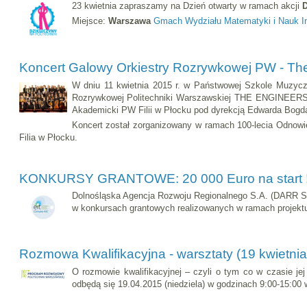
23 kwietnia zapraszamy na Dzień otwarty w ramach akcji
D
Miejsce:
Warszawa
Gmach Wydziału Matematyki i Nauk I
Koncert Galowy Orkiestry Rozrywkowej PW - Th
W dniu 11 kwietnia 2015 r. w Państwowej Szkole Muzycz
Rozrywkowej Politechniki Warszawskiej THE ENGINEERS B
Akademicki PW Filii w Płocku pod dyrekcją Edwarda Bogd
Koncert został zorganizowany w ramach 100-lecia Odnowieni
Filia w Płocku.
KONKURSY GRANTOWE: 20 000 Euro na start 
Dolnośląska Agencja Rozwoju Regionalnego S.A. (DARR S.
w konkursach grantowych realizowanych w ramach projektu
Rozmowa Kwalifikacyjna - warsztaty (19 kwietn
O rozmowie kwalifikacyjnej – czyli o tym co w czasie je
odbędą się 19.04.2015 (niedziela) w godzinach 9:00-15:00 