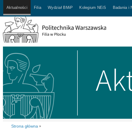
Aktualności
Filia
Wydział BMiP
Kolegium NEiS
Badania i
Strona główna
»