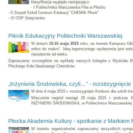
klasyfikacja wygląda następująco:
- I Politechnika Warszawska Filia w Płocku
- II Zespół Szkół Centrum Edukacji "CHEMIK Płock"
- III OSP Święcieniec
Piknik Edukacyjny Politechniki Warszawskiej
W dniach
15-16 maja 2015
roku, na terenie Kampusu Głó
mikro do makro”. Ideą tegorocznego wydarzenia jest ws
niezależnie od wieku.
Zapraszamy szczególnie na wykłady naszych kolegów z Wydziału Bud
Płockiego Koła Naukowego Chemików.
„Inżynieria Środowiska, czyli…” - rozstrzygnięci
W dniu 6 maja 2015 r. rozstrzygnięto Konkurs dla szkół śre
Wręczenie nagród nastąpi 29 maja 2015 r. podczas
INŻYNIERII ŚRODOWISKA, w Politechnice Warszawskiej Fi
Płocka Akademia Kultury - spotkanie z Markiem
W imieniu organizatorów zapraszamy wszystkich sympa