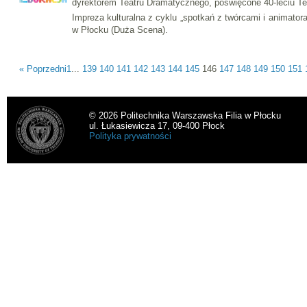
dyrektorem Teatru Dramatycznego, poświęcone 40-leciu T
Impreza kulturalna z cyklu „spotkań z twórcami i animator
w Płocku (Duża Scena).
« Poprzedni
1
...
139
140
141
142
143
144
145
146
147
148
149
150
151
© 2026 Politechnika Warszawska Filia w Płocku
ul. Łukasiewicza 17, 09-400 Płock
Polityka prywatności