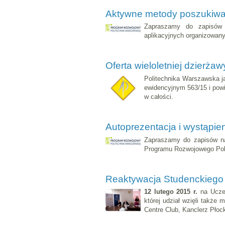
Aktywne metody poszukiwan
Zapraszamy do zapisów 
aplikacyjnych organizowan
Oferta wieloletniej dzierż
Politechnika Warszawska ja
ewidencyjnym 563/15 i powi
w całości.
Autoprezentacja i wystąpie
Zapraszamy do zapisów na
Programu Rozwojowego Poli
Reaktywacja Studenckiego 
12 lutego 2015 r.
na Uczel
której udział wzięli także 
Centre Club, Kanclerz Płoc