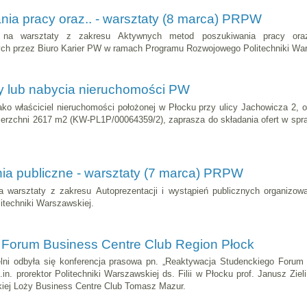
ia pracy oraz.. - warsztaty (8 marca) PRPW
na warsztaty z zakresu Aktywnych metod poszukiwania pracy oraz
ych przez Biuro Karier PW w ramach Programu Rozwojowego Politechniki War
awy lub nabycia nieruchomości PW
ko właściciel nieruchomości położonej w Płocku przy ulicy Jachowicza 2, 
erzchni 2617 m2 (KW-PL1P/00064359/2), zaprasza do składania ofert w sprawi
nia publiczne - warsztaty (7 marca) PRPW
 warsztaty z zakresu Autoprezentacji i wystąpień publicznych organizo
techniki Warszawskiej.
Forum Business Centre Club Region Płock
ni odbyła się konferencja prasowa pn. „Reaktywacja Studenckiego Forum 
m.in. prorektor Politechniki Warszawskiej ds. Filii w Płocku prof. Janusz Z
kiej Loży Business Centre Club Tomasz Mazur.