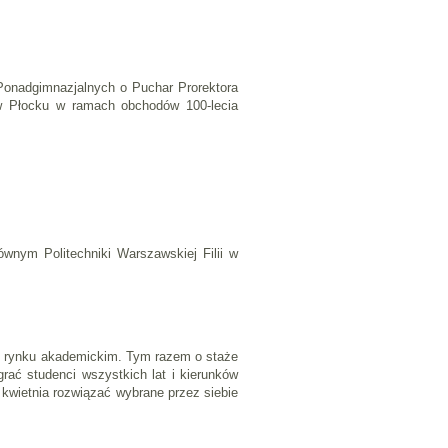
ł Ponadgimnazjalnych o Puchar Prorektora
 w Płocku w ramach obchodów 100-lecia
wnym Politechniki Warszawskiej Filii w
kim rynku akademickim. Tym razem o staże
rać studenci wszystkich lat i kierunków
 kwietnia rozwiązać wybrane przez siebie