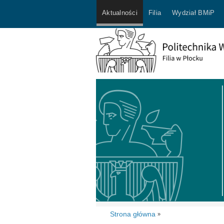
Aktualności
Filia
Wydział BMiP
Strona główna
»