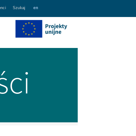
nci
Szukaj