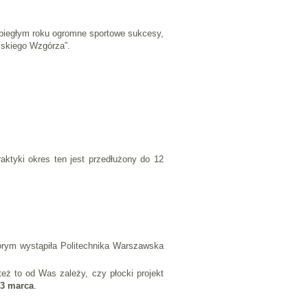
 ubiegłym roku ogromne sportowe sukcesy,
mskiego Wzgórza”.
ktyki okres ten jest przedłużony do 12
tórym wystąpiła Politechnika Warszawska
eż to od Was zależy, czy płocki projekt
3 marca
.