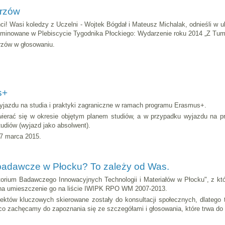
trzów
ci! Wasi koledzy z Uczelni - Wojtek Bógdał i Mateusz Michalak, odnieśli w
nominowane w Plebiscycie Tygodnika Płockiego: Wydarzenie roku 2014 „Z Tu
zów w głosowaniu.
s+
jazdu na studia i praktyki zagraniczne w ramach programu Erasmus+.
ierać się w okresie objętym planem studiów, a w przypadku wyjazdu na pra
udiów (wyjazd jako absolwent).
27 marca 2015.
badawcze w Płocku? To zależy od Was.
atorium Badawczego Innowacyjnych Technologii i Materiałów w Płocku", z k
 na umieszczenie go na liście IWIPK RPO WM 2007-2013.
ektów kluczowych skierowane zostały do konsultacji społecznych, dlatego t
o zachęcamy do zapoznania się ze szczegółami i głosowania, które trwa do