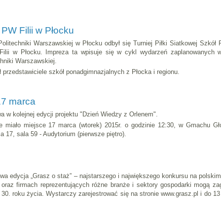
 PW Filii w Płocku
 Politechniki Warszawskiej w Płocku odbył się Turniej Piłki Siatkowej Szkó
j Filii w Płocku. Impreza ta wpisuje się w cykl wydarzeń zaplanowanych
chniki Warszawskiej.
ł przedstawiciele szkół ponadgimnazjalnych z Płocka i regionu.
17 marca
 w kolejnej edycji projektu "Dzień Wiedzy z Orlenem".
ie miało miejsce 17 marca (wtorek) 2015r. o godzinie 12:30, w Gmachu Głó
a 17, sala 59 - Audytorium (pierwsze piętro).
zowa edycja „Grasz o staż” – najstarszego i największego konkursu na pols
 oraz firmach reprezentujących różne branże i sektory gospodarki mogą zag
30. roku życia. Wystarczy zarejestrować się na stronie www.grasz.pl i do 13