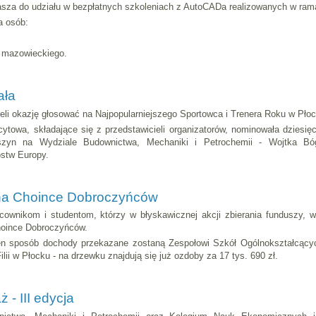
za do udziału w bezpłatnych szkoleniach z AutoCADa realizowanych w ram
a osób:
a mazowieckiego.
ała
eli okazję głosować na Najpopularniejszego Sportowca i Trenera Roku w Płoc
cytowa, składające się z przedstawicieli organizatorów, nominowała dziesi
yn na Wydziale Budownictwa, Mechaniki i Petrochemii - Wojtka Bóg
ostw Europy.
 na Choince Dobroczyńców
ownikom i studentom, którzy w błyskawicznej akcji zbierania funduszy, 
hoince Dobroczyńców.
n sposób dochody przekazane zostaną Zespołowi Szkół Ogólnokształcący
ilii w Płocku - na drzewku znajdują się już ozdoby za 17 tys. 690 zł.
- III edycja