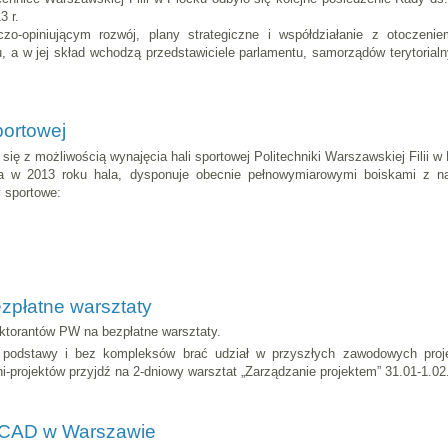
3 r.
zo-opiniującym rozwój, plany strategiczne i współdziałanie z otoczenie
u, a w jej skład wchodzą przedstawiciele parlamentu, samorządów terytorial
portowej
ę z możliwością wynajęcia hali sportowej Politechniki Warszawskiej Filii w 
 w 2013 roku hala, dysponuje obecnie pełnowymiarowymi boiskami z na
 sportowe:
ezpłatne warsztaty
ktorantów PW na bezpłatne warsztaty.
 podstawy i bez kompleksów brać udział w przyszłych zawodowych proj
-projektów przyjdź na 2-dniowy warsztat „Zarządzanie projektem” 31.01-1.02
 CAD w Warszawie