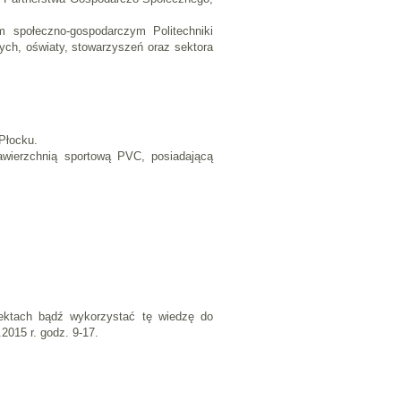
m społeczno-gospodarczym Politechniki
nych, oświaty, stowarzyszeń oraz sektora
Płocku.
wierzchnią sportową PVC, posiadającą
ektach bądź wykorzystać tę wiedzę do
.2015 r. godz. 9-17.