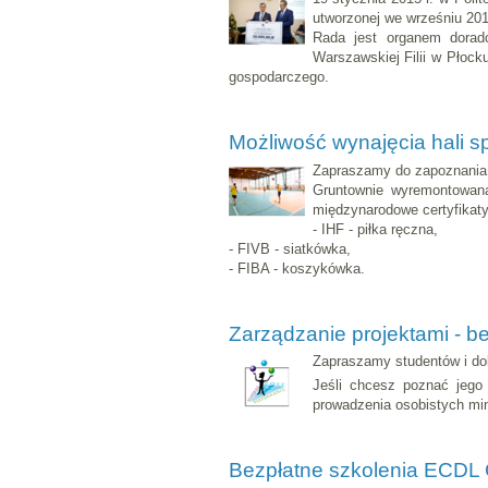
utworzonej we wrześniu 201
Rada jest organem doradc
Warszawskiej Filii w Płock
gospodarczego.
Możliwość wynajęcia hali s
Zapraszamy do zapoznania si
Gruntownie wyremontowana
międzynarodowe certyfikaty
- IHF - piłka ręczna,
- FIVB - siatkówka,
- FIBA - koszykówka.
Zarządzanie projektami - b
Zapraszamy studentów i do
Jeśli chcesz poznać jego
prowadzenia osobistych mini
Bezpłatne szkolenia ECDL