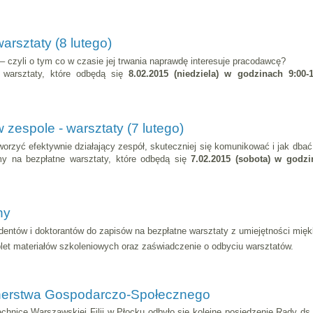
arsztaty (8 lutego)
– czyli o tym co w czasie jej trwania naprawdę interesuje pracodawcę?
 warsztaty, które odbędą się
8.02.2015 (niedziela) w godzinach 9:00-
zespole - warsztaty (7 lutego)
worzyć efektywnie działający zespół, skuteczniej się komunikować i jak dbać
y na bezpłatne warsztaty, które odbędą się
7.02.2015 (sobota) w godz
ny
ntów i doktorantów do zapisów na bezpłatne warsztaty z umiejętności miękk
et materiałów szkoleniowych oraz zaświadczenie o odbyciu warsztatów.
tnerstwa Gospodarczo-Społecznego
technice Warszawskiej Filii w Płocku odbyło się kolejne posiedzenie Rady 