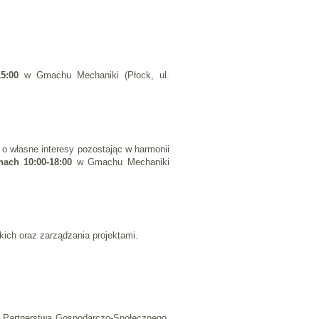
15:00
w Gmachu Mechaniki (Płock, ul.
 o własne interesy pozostając w harmonii
inach 10:00-18:00
w Gmachu Mechaniki
ich oraz zarządzania projektami.
ds. Partnerstwa Gospodarczo-Społecznego,