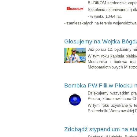
BUDiKOM serdecznie zapras
Szkolenia skierowane są dl
- w wieku 18-64 lat,
- zamieszkałych na terenie województw
Głosujemy na Wojtka Bógd
Już po raz 12. będziemy mi
W tym roku kapituła plebis
Mechanika i budowa masz
Motoparalotniowych Mistrz
Bombka PW Filii w Płocku
Dziękujemy wszystkim prac
Płocku, która zawisła na C
W tym roku uzyskane w te
Politechniki Warszawskiej F
Zdobądź stypendium na staż 