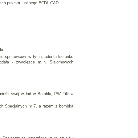
ach projektu unijnego ECDL CAD.
ku.
ęciu sportowców, w tym studenta kierunku
dała - zwycięzcę m.in. Slalomowych
wnieśli swój wkład w Bombkę PW Filii w
ch Specjalnych nr 7, a razem z bombką