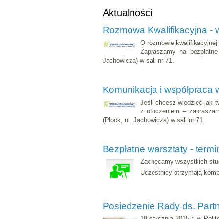
Aktualności
Rozmowa Kwalifikacyjna - w
O rozmowie kwalifikacyjnej 
Zapraszamy na bezpłatne
Jachowicza) w sali nr 71.
Komunikacja i współpraca w 
Jeśli chcesz wiedzieć jak t
z otoczeniem – zapraszam
(Płock, ul. Jachowicza) w sali nr 71.
Bezpłatne warsztaty - termi
Zachęcamy wszystkich stude
Uczestnicy otrzymają kompl
Posiedzenie Rady ds. Par
19 stycznia 2015 r. w Poli