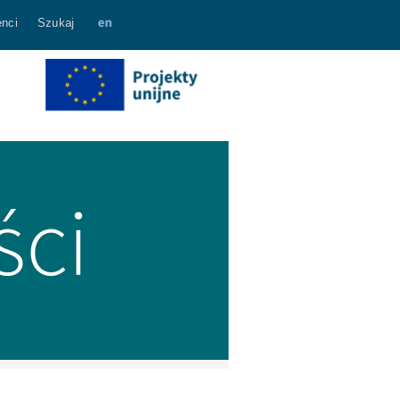
nci
Szukaj