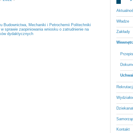
Aktualnoś
Władze
 Budownictwa, Mechaniki i Petrochemii Politechniki
 w sprawie zaopiniowania wniosku o zatrudnienie na
Zakłady
ików dydaktycznych
Wewnętrz
Przepi
Dokume
Uchwał
Rekrutacj
Wydziało
Dziekana
Samorząd
Kontakt