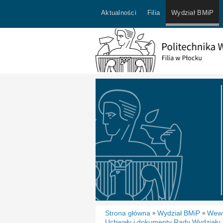
Aktualności
Filia
Wydział BMiP
Strona główna
Wydział BMiP
Wewn
»
»
Uchwały i dokumenty Rady Wydziału