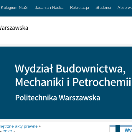
Kolegium NEiS
Badania i Nauka
Rekrutacja
Studenci
Absolwe
ętrzne akty prawne
»
Wy
2022
»
»