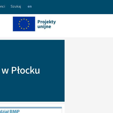
nci
Szukaj
dział BMiP