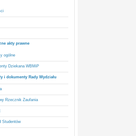
ci
ne akty prawne
sy ogólne
nty Dziekana WBMiP
y i dokumenty Rady Wydziału
a
wy Rzecznik Zaufania
t
 Studentów