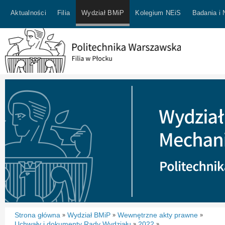
Aktualności
Filia
Wydział BMiP
Kolegium NEiS
Badania i
Strona główna
Wydział BMiP
Wewnętrzne akty prawne
»
»
»
Uchwały i dokumenty Rady Wydziału
2022
»
»