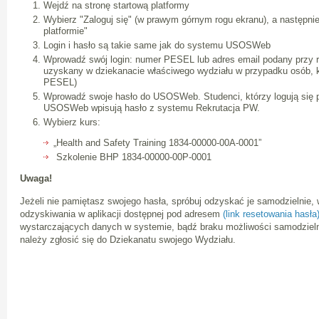
Wejdź na stronę startową platformy
Wybierz "Zaloguj się" (w prawym górnym rogu ekranu), a następnie k
platformie"
Login i hasło są takie same jak do systemu USOSWeb
Wprowadź swój login: numer PESEL lub adres email podany przy rek
uzyskany w dziekanacie właściwego wydziału w przypadku osób, k
PESEL)
Wprowadź swoje hasło do USOSWeb. Studenci, którzy logują się p
USOSWeb wpisują hasło z systemu Rekrutacja PW.
Wybierz kurs:
„Health and Safety Training 1834-00000-00A-0001”
Szkolenie BHP 1834-00000-00P-0001
Uwaga!
Jeżeli nie pamiętasz swojego hasła, spróbuj odzyskać je samodzielnie,
odzyskiwania w aplikacji dostępnej pod adresem
(link resetowania hasła)
wystarczających danych w systemie, bądź braku możliwości samodziel
należy zgłosić się do Dziekanatu swojego Wydziału.