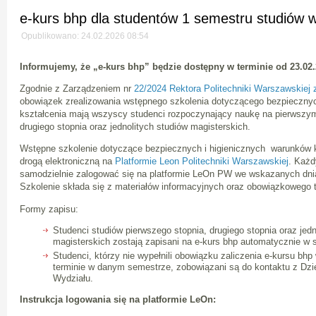
e-kurs bhp dla studentów 1 semestru studiów 
Opublikowano: 24.02.2026 08:54
Informujemy, że „e-kurs bhp” będzie dostępny w terminie od
23.02.
Zgodnie z Zarządzeniem nr
22/2024 Rektora Politechniki Warszawskiej z
obowiązek zrealizowania wstępnego szkolenia dotyczącego bezpieczny
kształcenia mają wszyscy studenci rozpoczynający naukę na pierwszym
drugiego stopnia oraz jednolitych studiów magisterskich.
Wstępne szkolenie dotyczące bezpiecznych i higienicznych warunków k
drogą elektroniczną na
Platformie Leon Politechniki Warszawskiej
. Każd
samodzielnie zalogować się na platformie LeOn PW we wskazanych dnia
Szkolenie składa się z materiałów informacyjnych oraz obowiązkowego t
Formy zapisu:
Studenci studiów pierwszego stopnia, drugiego stopnia oraz jedn
magisterskich zostają zapisani na e-kurs bhp automatycznie 
Studenci, którzy nie wypełnili obowiązku zaliczenia e-kursu b
terminie w danym semestrze, zobowiązani są do kontaktu z Dz
Wydziału.
Instrukcja logowania się na platformie LeOn: