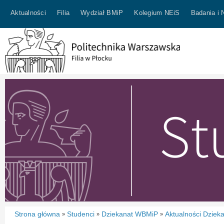
Aktualności
Filia
Wydział BMiP
Kolegium NEiS
Badania i 
Strona główna
Studenci
Dziekanat WBMiP
Aktualności Dziek
»
»
»