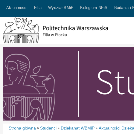
Aktualności
Filia
Wydział BMiP
Kolegium NEiS
Badania i 
Strona główna
Studenci
Dziekanat WBMiP
Aktualności Dziek
»
»
»