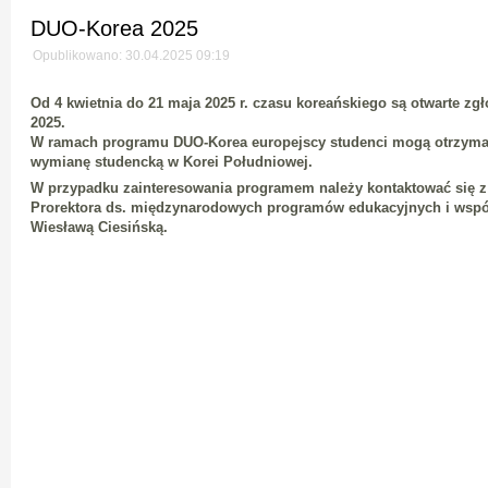
DUO-Korea 2025
Opublikowano: 30.04.2025 09:19
Od 4 kwietnia do 21 maja 2025 r. czasu koreańskiego są otwarte z
2025.
W ramach programu DUO-Korea europejscy studenci mogą otrzyma
wymianę studencką w Korei Południowej.
W przypadku zainteresowania programem należy kontaktować się 
Prorektora ds. międzynarodowych programów edukacyjnych i współp
Wiesławą Ciesińską.