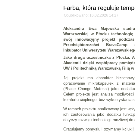
Farba, która reguluje tem
Opublikowano: 16.02.2026 14:27
Aleksandra Ewa Majewska studiu
Warszawskiej w Płocku technologię 
swój innowacyjny projekt podczas
Przedsiębiorczości BraveCamp 
Inkubator Uniwersytetu Warszawskieg
Jako druga uczestniczka z Płocka, A
Akademii dzięki współpracy pomię
UW i Politechniką Warszawską Filią w
Jej projekt ma charakter biznesowy 
opracowanie mikrokapsułek z materi
(Phase Change Material) jako dodatk
Celem projektu jest analiza możliwości
komfortu cieplnego, bez wykorzystania 
W ramach projektu analizowany jest wpły
ich zastosowania jako dodatku funkcj
dotyczy rozwoju technologii możliwej do
Gratulujemy pomysłu i trzymamy kciuki!