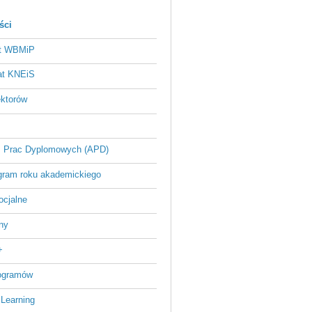
ści
at WBMiP
at KNEiS
ektorów
 Prac Dyplomowych (APD)
ram roku akademickiego
ocjalne
ny
+
rogramów
 Learning