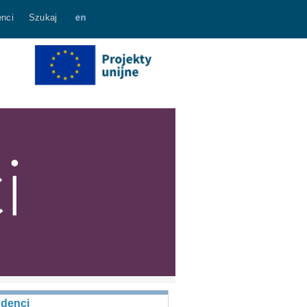
nci
Szukaj
udenci