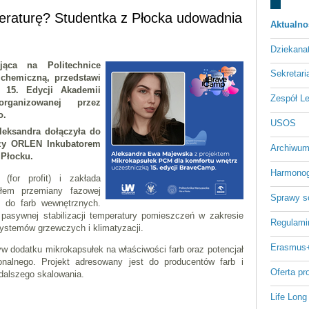
peraturę? Studentka z Płocka udowadnia
Aktualno
Dziekan
jąca na Politechnice
Sekretari
chemiczną, przedstawi
 15. Edycji Akademii
Zespół L
organizowanej przez
o.
USOS
leksandra dołączyła do
dzy ORLEN Inkubatorem
Archiwum
 Płocku.
Harmonog
(for profit) i zakłada
ałem przemiany fazowej
Sprawy s
u do farb wewnętrznych.
 pasywnej stabilizacji temperatury pomieszczeń w zakresie
Regulami
systemów grzewczych i klimatyzacji.
Erasmus
w dodatku mikrokapsułek na właściwości farb oraz potencjał
onalnego. Projekt adresowany jest do producentów farb i
Oferta p
 dalszego skalowania.
Life Long