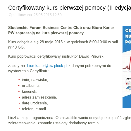
Certyfikowany kurs pierwszej pomocy (II edycja
Opublikowano: 25.05.2015 12:50
Studenckie Forum Business Centre Club oraz Biuro Karier
PW zapraszają na kurs pierwszej pomocy.
Kurs odbędzie się 28 maja 2015 r. w godzinach 8:00-19:00 w sali
nr 40 GG.
Kurs poprowadzi certyfikowany instruktor Dawid Pilewski.
Zapisy na:
biurokarier@pw.plock.pl
z danymi potrzebnymi do
wystawienia Certyfikatu:
imię, nazwisko,
nr albumu,
kierunek,
adres zamieszkania,
datę urodzenia,
telefon, e-mail.
Liczba miejsc ograniczona. O zakwalifikowaniu decyduje kolejność zgł
zainteresowania, zostanie ustalony dodatkowy termin.