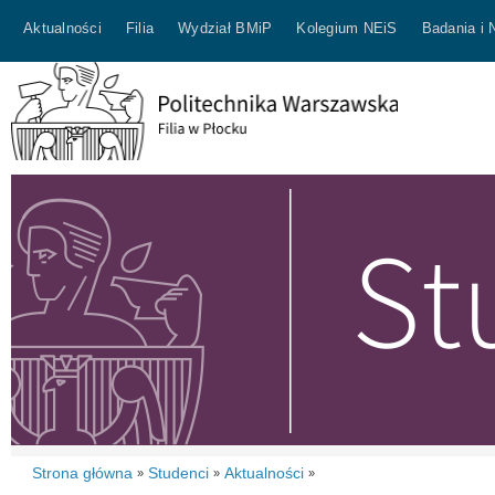
Aktualności
Filia
Wydział BMiP
Kolegium NEiS
Badania i 
Strona główna
Studenci
Aktualności
»
»
»