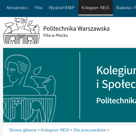
Aktualności
Filia
Wydział BMiP
Kolegium NEiS
Badania i
Strona główna
Kolegium NEiS
Dla pracowników
»
»
»