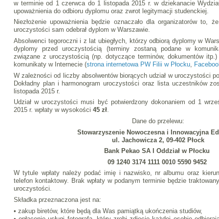
w terminie od 1 czerwca do 1 listopada 2015 r. w dziekanacie Wydział
upoważnienia do odbioru dyplomu oraz zwrot legitymacji studenckiej.
Niezłożenie upoważnienia będzie oznaczało dla organizatorów to, że
uroczystości sam odebrał dyplom w Warszawie.
Absolwenci tegoroczni i z lat ubiegłych, którzy odbiorą dyplomy w Wa
dyplomy przed uroczystością (terminy zostaną podane w komunika
związane z uroczystością (np. dotyczące terminów, dokumentów itp.
komunikaty w Internecie (
strona internetowa PW Filii w Płocku
,
Faceboo
W zależności od liczby absolwentów biorących udział w uroczystości po
Dokładny plan i harmonogram uroczystości oraz lista uczestników zo
listopada 2015 r.
Udział w uroczystości musi być potwierdzony dokonaniem od 1 wrześ
2015 r. wpłaty w wysokości
45 zł
.
Dane do przelewu:
Stowarzyszenie Nowoczesna i Innowacyjna Ed
ul. Jachowicza 2, 09-402 Płock
Bank Pekao SA I Oddział w Płocku
09 1240 3174 1111 0010 5590 9452
W tytule wpłaty należy podać imię i nazwisko, nr albumu oraz kieru
telefon kontaktowy. Brak wpłaty w podanym terminie będzie traktowany
uroczystości.
Składka przeznaczona jest na:
• zakup biretów, które będą dla Was pamiątką ukończenia studiów,
• opłacenie usługi fotografa, który zrobi zdjęcie każdej osobie odbiera