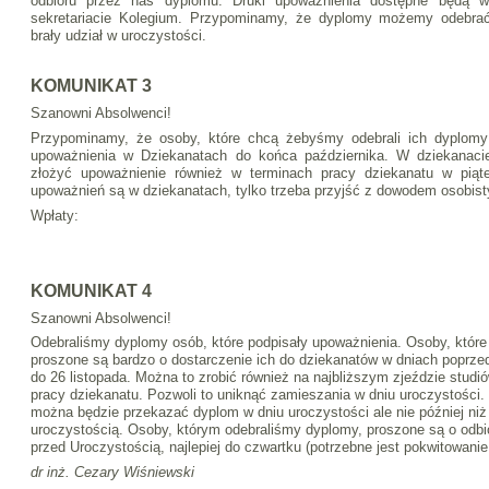
odbioru przez nas dyplomu. Druki upoważnienia dostępne będą w
sekretariacie Kolegium. Przypominamy, że dyplomy możemy odebrać
brały udział w uroczystości.
KOMUNIKAT 3
Szanowni Absolwenci!
Przypominamy, że osoby, które chcą żebyśmy odebrali ich dyplo
upoważnienia w Dziekanatach do końca października. W dziekanac
złożyć upoważnienie również w terminach pracy dziekanatu w piąt
upoważnień są w dziekanatach, tylko trzeba przyjść z dowodem osobis
Wpłaty:
KOMUNIKAT 4
Szanowni Absolwenci!
Odebraliśmy dyplomy osób, które podpisały upoważnienia. Osoby, które
proszone są bardzo o dostarczenie ich do dziekanatów w dniach poprze
do 26 listopada. Można to zrobić również na najbliższym zjeździe stud
pracy dziekanatu. Pozwoli to uniknąć zamieszania w dniu uroczystośc
można będzie przekazać dyplom w dniu uroczystości ale nie później niż
uroczystością. Osoby, którym odebraliśmy dyplomy, proszone są o odbi
przed Uroczystością, najlepiej do czwartku (potrzebne jest pokwitowanie
dr inż. Cezary Wiśniewski