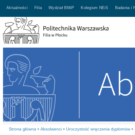
Aktualności
Filia
Wydział BMiP
Kolegium NEiS
Badania i 
Strona główna
Absolwenci
Uroczystość wręczenia dyplomów
»
»
»