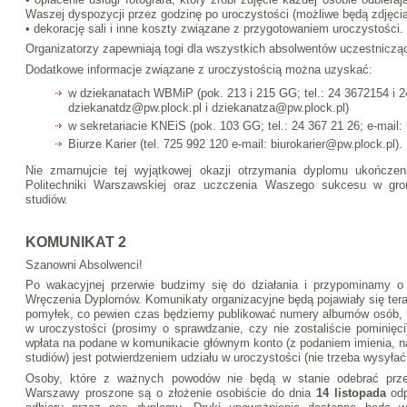
Waszej dyspozycji przez godzinę po uroczystości (możliwe będą zdjęcia
• dekorację sali i inne koszty związane z przygotowaniem uroczystości.
Organizatorzy zapewniają togi dla wszystkich absolwentów uczestniczą
Dodatkowe informacje związane z uroczystością można uzyskać:
w dziekanatach WBMiP (pok. 213 i 215 GG; tel.: 24 3672154 i 2
dziekanatdz@pw.plock.pl i dziekanatza@pw.plock.pl)
w sekretariacie KNEiS (pok. 103 GG; tel.: 24 367 21 26; e-mail:
Biurze Karier (tel. 725 992 120 e-mail: biurokarier@pw.plock.pl).
Nie zmarnujcie tej wyjątkowej okazji otrzymania dyplomu ukończen
Politechniki Warszawskiej oraz uczczenia Waszego sukcesu w gro
studiów.
KOMUNIKAT 2
Szanowni Absolwenci!
Po wakacyjnej przerwie budzimy się do działania i przypominamy o z
Wręczenia Dyplomów. Komunikaty organizacyjne będą pojawiały się tera
pomyłek, co pewien czas będziemy publikować numery albumów osób, kt
w uroczystości (prosimy o sprawdzanie, czy nie zostaliście pominięc
wpłata na podane w komunikacie głównym konto (z podaniem imienia, na
studiów) jest potwierdzeniem udziału w uroczystości (nie trzeba wysyła
Osoby, które z ważnych powodów nie będą w stanie odebrać prze
Warszawy proszone są o złożenie osobiście do dnia
14 listopada
odp