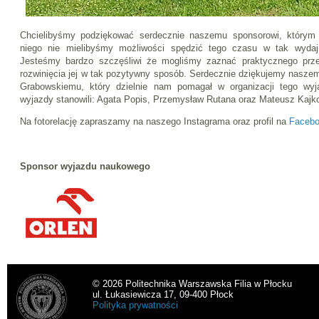
Chcielibyśmy podziękować serdecznie naszemu sponsorowi, który
niego nie mielibyśmy możliwości spędzić tego czasu w tak wyda
Jesteśmy bardzo szczęśliwi że mogliśmy zaznać praktycznego prze
rozwinięcia jej w tak pozytywny sposób. Serdecznie dziękujemy naszem
Grabowskiemu, który dzielnie nam pomagał w organizacji tego wyj
wyjazdy stanowili: Agata Popis, Przemysław Rutana oraz Mateusz Kajk
Na fotorelację zapraszamy na naszego Instagrama oraz profil na
Faceb
Sponsor wyjazdu naukowego
© 2026 Politechnika Warszawska Filia w Płocku
ul. Łukasiewicza 17, 09-400 Płock
Polityka prywatności