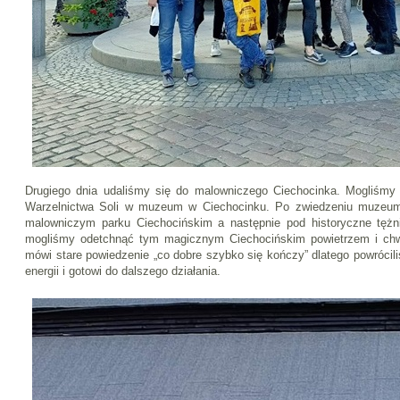
Drugiego dnia udaliśmy się do malowniczego Ciechocinka. Mogliśmy 
Warzelnictwa Soli w muzeum w Ciechocinku. Po zwiedzeniu muzeum
malowniczym parku Ciechocińskim a następnie pod historyczne tężn
mogliśmy odetchnąć tym magicznym Ciechocińskim powietrzem i chw
mówi stare powiedzenie „co dobre szybko się kończy” dlatego powrócil
energii i gotowi do dalszego działania.