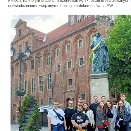
PNKCh, na którym studenci prezentowali wyniki ostatnio realizowanych ba
doświadczeniami związanymi z obiegiem dokumentów na PW.