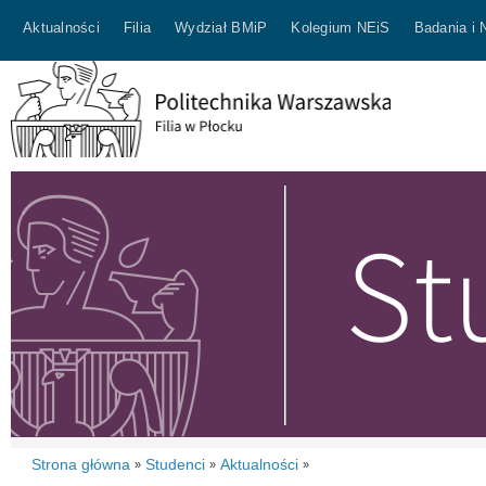
Aktualności
Filia
Wydział BMiP
Kolegium NEiS
Badania i 
Strona główna
Studenci
Aktualności
»
»
»