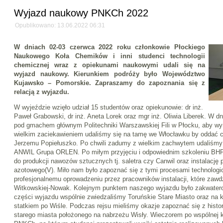
Wyjazd naukowy PNKCh 2022
Opublikowano: 13.06.2022 06:31
W dniach 02-03 czerwca 2022 roku członkowie Płockiego
Naukowego Koła Chemików i inni studenci technologii
chemicznej wraz z opiekunami naukowymi udali się na
wyjazd naukowy. Kierunkiem podróży było Województwo
Kujawsko – Pomorskie. Zapraszamy do zapoznania się z
relacją z wyjazdu.
W wyjeździe wzięło udział 15 studentów oraz opiekunowie: dr inż.
Paweł Grabowski, dr inż. Aneta Lorek oraz mgr inż. Oliwia Liberek. W d
pod gmachem głównym Politechniki Warszawskiej Fili w Płocku, aby w
wielkim zaciekawieniem udaliśmy się na tamę we Włocławku by oddać 
Jerzemu Popiełuszko. Po chwili zadumy z wielkim zachwytem udaliśmy
ANWIL Grupa ORLEN. Po miłym przyjęciu i odpowiednim szkoleniu BHP 
do produkcji nawozów sztucznych tj. saletra czy Canwil oraz instalację 
azotowego(V). Miło nam było zapoznać się z tymi procesami technologi
profesjonalnemu oprowadzeniu przez pracowników instalacji, które zaw
Witkowskiej-Nowak. Kolejnym punktem naszego wyjazdu było zakwaterow
części wyjazdu wspólnie zwiedzaliśmy Toruńskie Stare Miasto oraz na 
statkiem po Wiśle. Podczas rejsu mieliśmy okazje zapoznać się z histor
starego miasta położonego na nabrzeżu Wisły. Wieczorem po wspólnej k