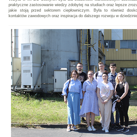
praktyczne zastosowanie wiedzy zdobytej na studiach oraz lepsze zroz
jakie stoją przed sektorem ciepłowniczym. Była to również dosk
kontaktów zawodowych oraz inspiracja do dalszego rozwoju w dziedzinie 