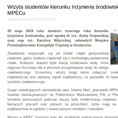
Wizyta studentów kierunku Inżynieria środowis
MPECu
Opublikowano: 03.06.2024 05:29
28 maja 2024 roku studenci trzeciego roku kierunku
Inżynieria środowiska, pod opieką dr inż. Anety Krajewskiej
oraz mgr inż. Karoliny Wójcickiej, odwiedzili Miejskie
Przedsiębiorstwo Energetyki Cieplnej w Gostyninie.
Zwiedzanie rozpoczęło się od źródeł ciepła gostynińskiej
ciepłowni, gdzie studenci zapoznali się z technologią wytwarzania
ciepła. Kolejnym etapem była stacja uzdatniania wody, która
odgrywa kluczową rolę w procesie przygotowania wody do obiegu
ciepłowniczego. Uczestnicy wizyty mogli także zobaczyć mode
ciepłowniczej oraz wybrany węzeł ciepłowniczy, co pozwoliło im lep
systemu ciepłowniczego.
Grupę zwiedzających oprowadzała pani Jolanta Nieć, pracownik MPEC
studiów niestacjonarnych na Politechnice Warszawskiej Filii w P
tematów poruszanych podczas wizyty była modernizacja ciepłowni.
bieżących pracach oraz planach na przyszłość, które mają na c
ciepłownictwa w zgodzie z nowoczesnymi trendami i metodami.
Wizyta w MPEC Gostynin była dla studentów wartościowym doświadc