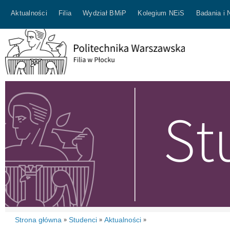
Aktualności
Filia
Wydział BMiP
Kolegium NEiS
Badania i 
Strona główna
Studenci
Aktualności
»
»
»