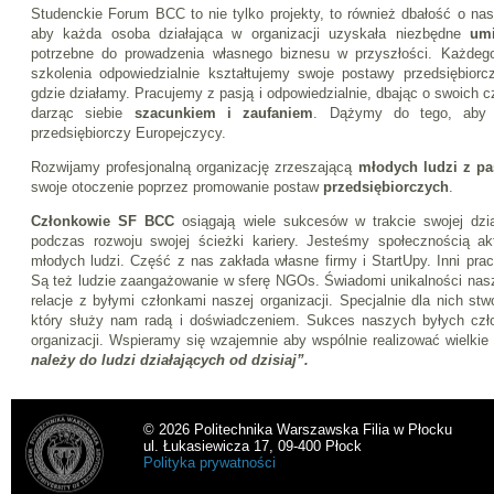
Studenckie Forum BCC to nie tylko projekty, to również dbałość o na
aby każda osoba działająca w organizacji uzyskała niezbędne
umi
potrzebne do prowadzenia własnego biznesu w przyszłości. Każdego
szkolenia odpowiedzialnie kształtujemy swoje postawy przedsiębiorc
gdzie działamy. Pracujemy z pasją i odpowiedzialnie, dbając o swoich cz
darząc siebie
szacunkiem i zaufaniem
. Dążymy do tego, aby P
przedsiębiorczy Europejczycy.
Rozwijamy profesjonalną organizację zrzeszającą
młodych ludzi z pa
swoje otoczenie poprzez promowanie postaw
przedsiębiorczych
.
Członkowie SF BCC
osiągają wiele sukcesów w trakcie swojej dział
podczas rozwoju swojej ścieżki kariery. Jesteśmy społecznością ak
młodych ludzi. Część z nas zakłada własne firmy i StartUpy. Inni prac
Są też ludzie zaangażowanie w sferę NGOs. Świadomi unikalności nas
relacje z byłymi członkami naszej organizacji. Specjalnie dla nich s
który służy nam radą i doświadczeniem. Sukces naszych byłych cz
organizacji. Wspieramy się wzajemnie aby wspólnie realizować wielki
należy do ludzi działających od dzisiaj”.
© 2026 Politechnika Warszawska Filia w Płocku
ul. Łukasiewicza 17, 09-400 Płock
Polityka prywatności