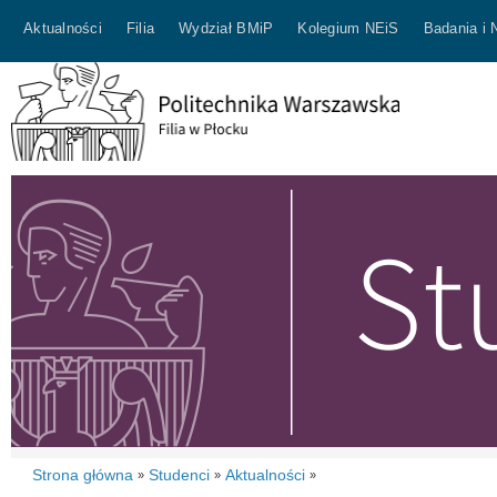
Aktualności
Filia
Wydział BMiP
Kolegium NEiS
Badania i 
Strona główna
Studenci
Aktualności
»
»
»