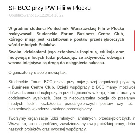
SF BCC przy PW Filii w Płocku
Opublikowano: 15.12.2014 16:22
W grudniu studenci Politechniki Warszawskiej Filii w Płocku
reaktywowali Studenckie Forum Business Centre Club,
którego misją jest kształtowanie postaw przedsiębiorczych
wśród młodych Polaków.
Swoimi działaniami jego członkowie inspirują, edukują oraz
motywują młodych ludzi pokazując, że aktywność, odwaga i
własna inicjatywa są drogą do osiągnięcia sukcesu.
Organizatorzy o sobie mówią tak:
Studenckie Forum BCC działa przy największej organizacji prywatn
-
Business Centre Club
. Dzięki współpracy z BCC mamy możliwoś
doświadczenia od najlepszych przedsiębiorców w kraju, które staramy
codziennych wysiłkach. Jest to niepowtarzalna okazja do przełam
młodych ludzi, kształcenia przedsiębiorczych postaw czy też 
niezbędnych w karierze każdego przedsiębiorcy.
Tworzymy organizację ludzi młodych, ambitnych, przedsiębiorczych, ni
Wszystko, co osiągnęliśmy, zawdzięczamy swojej ciężkiej pracy, deter
naszych projektów oraz owocnej współpracy.