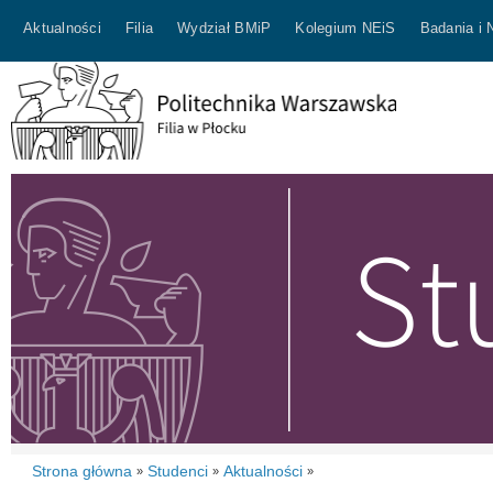
Aktualności
Filia
Wydział BMiP
Kolegium NEiS
Badania i 
Strona główna
Studenci
Aktualności
»
»
»