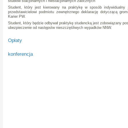
studiów stacjonarnych i niestacjonarnych zaocznych
Student, który jest kierowany na praktykę w sposób indywidualny
przedstawicielowi podmiotu zewnętrznego deklarację dotyczącą gro
Karier PW.
Student, który będzie odbywał praktykę studencką jest zobowiązany po
ubezpieczenie od następstw nieszczęśliwych wypadków NNW.
Opłaty
konferencja