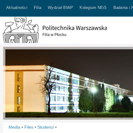
Aktualności
Filia
Wydział BMiP
Kolegium NEiS
Badania i 
Media
Files
Studenci
»
»
»