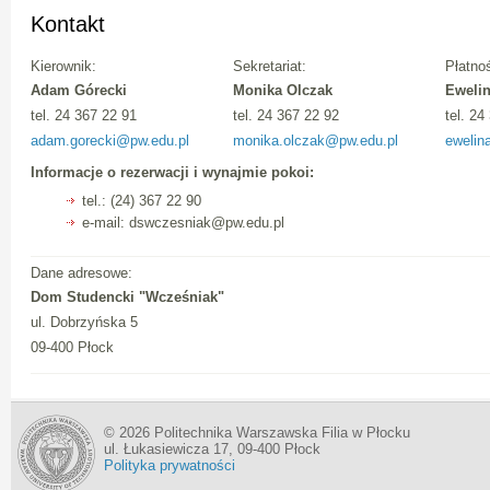
Kontakt
Kierownik:
Sekretariat:
Płatnoś
Adam Górecki
Monika Olczak
Eweli
tel. 24 367 22 91
tel. 24 367 22 92
tel. 24
adam.gorecki@pw.edu.pl
monika.olczak@pw.edu.pl
ewelin
Informacje o rezerwacji i wynajmie pokoi:
tel.: (24) 367 22 90
e-mail: dswczesniak@pw.edu.pl
Dane adresowe:
Dom Studencki "Wcześniak"
ul. Dobrzyńska 5
09-400 Płock
© 2026 Politechnika Warszawska Filia w Płocku
ul. Łukasiewicza 17, 09-400 Płock
Polityka prywatności