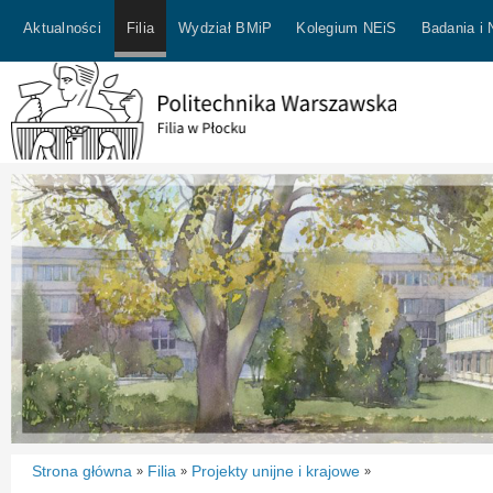
Aktualności
Filia
Wydział BMiP
Kolegium NEiS
Badania i
Strona główna
Filia
Projekty unijne i krajowe
»
»
»