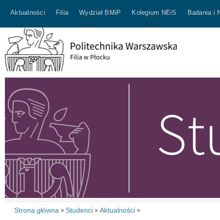
Aktualności
Filia
Wydział BMiP
Kolegium NEiS
Badania i 
Strona główna
Studenci
Aktualności
»
»
»