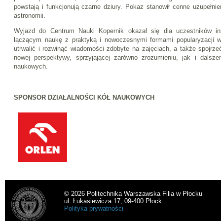
powstają i funkcjonują czarne dziury. Pokaz stanowił cenne uzupełnie
astronomii.
Wyjazd do Centrum Nauki Kopernik okazał się dla uczestników in
łączącym naukę z praktyką i nowoczesnymi formami popularyzacji wi
utrwalić i rozwinąć wiadomości zdobyte na zajęciach, a także spojrze
nowej perspektywy, sprzyjającej zarówno zrozumieniu, jak i dalsze
naukowych.
SPONSOR DZIAŁALNOŚCI KÓŁ NAUKOWYCH
© 2026 Politechnika Warszawska Filia w Płocku
ul. Łukasiewicza 17, 09-400 Płock
Polityka prywatności