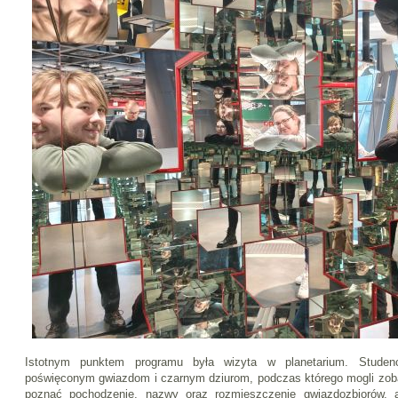
Istotnym punktem programu była wizyta w planetarium. Studenc
poświęconym gwiazdom i czarnym dziurom, podczas którego mogli zob
poznać pochodzenie, nazwy oraz rozmieszczenie gwiazdozbiorów, a