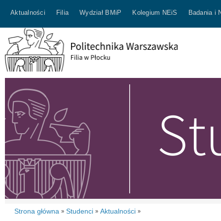
Aktualności
Filia
Wydział BMiP
Kolegium NEiS
Badania i 
Strona główna
Studenci
Aktualności
»
»
»