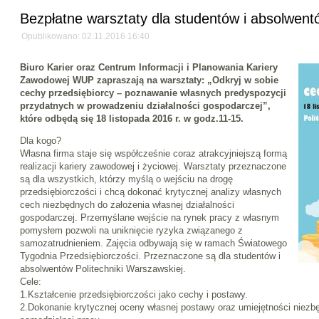
Bezpłatne warsztaty dla studentów i absolwent
Opublikowano: 02.11.2016 16:40
Biuro Karier oraz Centrum Informacji i Planowania Kariery
Zawodowej WUP zapraszają na warsztaty: „Odkryj w sobie
cechy przedsiębiorcy – poznawanie własnych predyspozycji
przydatnych w prowadzeniu działalności gospodarczej”,
które odbędą się 18 listopada 2016 r. w godz.11-15.
Dla kogo?
Własna firma staje się współcześnie coraz atrakcyjniejszą formą
realizacji kariery zawodowej i życiowej. Warsztaty przeznaczone
są dla wszystkich, którzy myślą o wejściu na drogę
przedsiębiorczości i chcą dokonać krytycznej analizy własnych
cech niezbędnych do założenia własnej działalności
gospodarczej. Przemyślane wejście na rynek pracy z własnym
pomysłem pozwoli na uniknięcie ryzyka związanego z
samozatrudnieniem. Zajęcia odbywają się w ramach Światowego
Tygodnia Przedsiębiorczości. Przeznaczone są dla studentów i
absolwentów Politechniki Warszawskiej.
Cele:
1.Kształcenie przedsiębiorczości jako cechy i postawy.
2.Dokonanie krytycznej oceny własnej postawy oraz umiejętności niezb