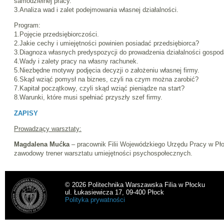
samodzielnej pracy.
3.Analiza wad i zalet podejmowania własnej działalności.
Program:
1.Pojęcie przedsiębiorczości.
2.Jakie cechy i umiejętności powinien posiadać przedsiębiorca?
3.Diagnoza własnych predyspozycji do prowadzenia działalności gospod
4.Wady i zalety pracy na własny rachunek.
5.Niezbędne motywy podjęcia decyzji o założeniu własnej firmy.
6.Skąd wziąć pomysł na biznes, czyli na czym można zarobić?
7.Kapitał początkowy, czyli skąd wziąć pieniądze na start?
8.Warunki, które musi spełniać przyszły szef firmy.
ZAPISY
Prowadzący warsztaty:
Magdalena Mućka
– pracownik Filii Wojewódzkiego Urzędu Pracy w Pł
zawodowy trener warsztatu umiejętności psychospołecznych.
© 2026 Politechnika Warszawska Filia w Płocku
ul. Łukasiewicza 17, 09-400 Płock
Polityka prywatności