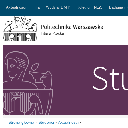
Aktualności
Filia
Wydział BMiP
Kolegium NEiS
Badania i 
Strona główna
Studenci
Aktualności
»
»
»