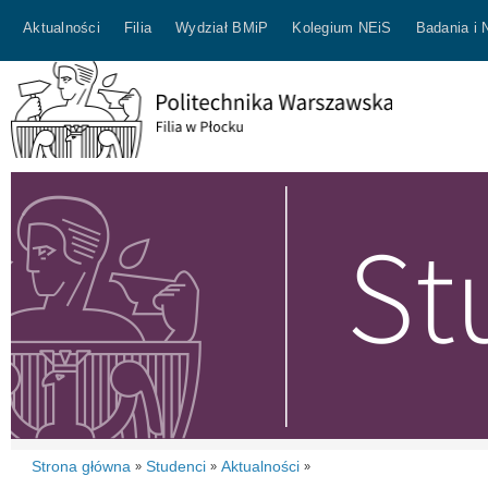
Aktualności
Filia
Wydział BMiP
Kolegium NEiS
Badania i 
Strona główna
Studenci
Aktualności
»
»
»