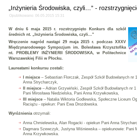
„Inżynieria Środowiska, czyli…” - rozstrzygnięc
Opublikowano: 06.05.2015 15:31
W dniu 6 maja 2015 r. rozstrzygnięto Konkurs dla szkół
średnich nt. „Inżynieria Środowiska, czyli…”
Wręczenie nagród nastąpi 29 maja 2015 r. podczas XXXV
Międzynarodowego Sympozjum im. Bolesława Krzysztofika
nt. PROBLEMY INŻYNIERII ŚRODOWISKA, w Politechnice
Warszawskiej Filii w Płocku.
Laureatami konkursu zostali:
I miejsce
– Sebastian Florczak, Zespół Szkół Budowlanych nr 1
Anna Strycharczyk,
II miejsce
– Adrian Grzywiński, Zespół Szkół Budowlanych nr 1
Pani Mirosława Niedzielska, Pani Anna Krzywkowska,
III miejsce
– Natalia Wiktoria Godlewska, Społeczne Liceum O
Raciążu - opiekun: Pani Ewa Drozdowska.
Wyróżnienia
otrzymali:
Anna Chmielewska, Alan Rogacki - opiekun Pani Anna Strychar
Dagmara Szewczyk, Justyna Wiśniewska – opiekunowie: Pani Mi
Anna Krzywkowska.