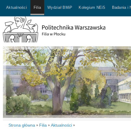
Aktualności
Filia
Wydział BMiP
Kolegium NEiS
Badania i
Strona główna
Filia
Aktualności
»
»
»