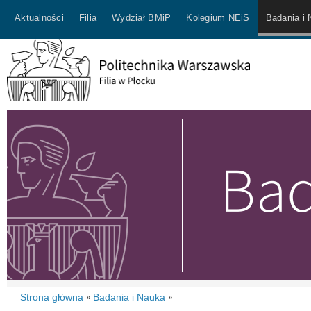
Aktualności
Filia
Wydział BMiP
Kolegium NEiS
Badania i
Strona główna
Badania i Nauka
»
»