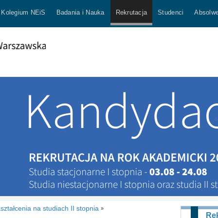
Kolegium NEiS
Badania i Nauka
Rekrutacja
Studenci
Absolwe
ształcenia na studiach II stopnia
»
Rek