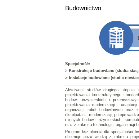
Budownictwo
Specjalność:
> Konstrukcje budowlane (studia stacjo
> Instalacje budowlane
(studia niestac
Absolwent studiów drugiego stopnia 
projektowania konstrukcyjnego standar
budowli inżynierskich i przemysłowyc
projektowania modernizacji i adaptacj
organizacji robót budowlanych oraz k
eksploatacji, modernizacji, przeprowadz
i innych budowli inżynierskich, kompu
oraz z zakresu technologii i organizacji 
Program kształcenia dla specjalności In
obejmuje poza wiedzą z zakresu proje