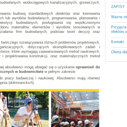
i budowlanych: wodociągowych kanalizacyjnych, grzewczych,
ZAPISY
owania budową standardowych obiektów oraz kierowania
Ważne in
ch lub wyrobów budowlanych, programowania, planowania i
nwestycji budowlanych, posługiwania się współczesnymi
doboru materiałów, elementów i wyrobów stosowanych w
Przyjęcia
ziałania firm budowlanych, podstaw teorii decyzji oraz
efektów u
Kontakt
o twórczego rozwiązywania różnych problemów projektowych,
rganizacyjnych, dotyczących skomplikowanych zadań i
akterze, które wymagają zaawansowanych metod naukowych,
Oferta dl
 i projektowania konstrukcji, oraz matematycznych metod
ej absolwenci mogą ubiegać się o uzyskanie
uprawnień do
hnicznych w budownictwie
w pełnym zakresie.
do pracy badawczej i naukowej. Absolwenci mają również
pnia (doktoranckich).