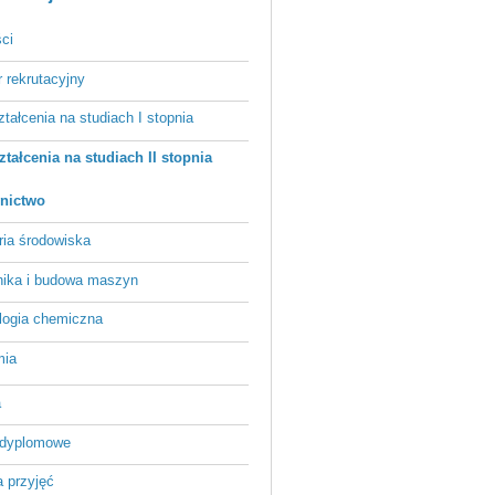
ci
r rekrutacyjny
ztałcenia na studiach I stopnia
ztałcenia na studiach II stopnia
nictwo
ria środowiska
ika i budowa maszyn
logia chemiczna
mia
a
odyplomowe
 przyjęć