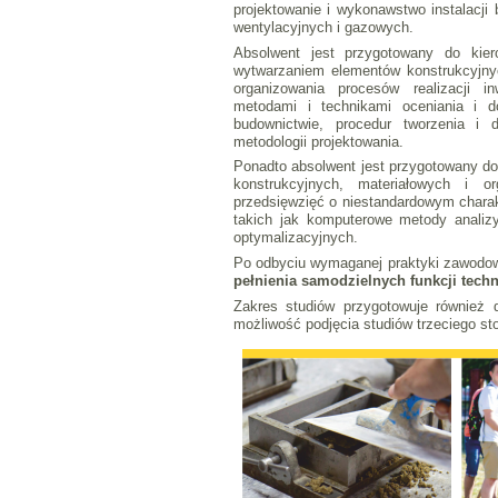
projektowanie i wykonawstwo instalacj
wentylacyjnych i gazowych.
Absolwent jest przygotowany do kier
wytwarzaniem elementów konstrukcyjny
organizowania procesów realizacji i
metodami i technikami oceniania i 
budownictwie, procedur tworzenia i d
metodologii projektowania.
Ponadto absolwent jest przygotowany d
konstrukcyjnych, materiałowych i o
przedsięwzięć o niestandardowym char
takich jak komputerowe metody analizy
optymalizacyjnych.
Po odbyciu wymaganej praktyki zawodow
pełnienia samodzielnych funkcji tec
Zakres studiów przygotowuje również 
możliwość podjęcia studiów trzeciego sto