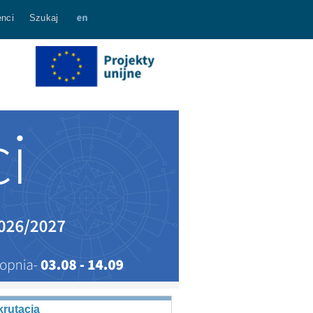
nci
Szukaj
rutacja