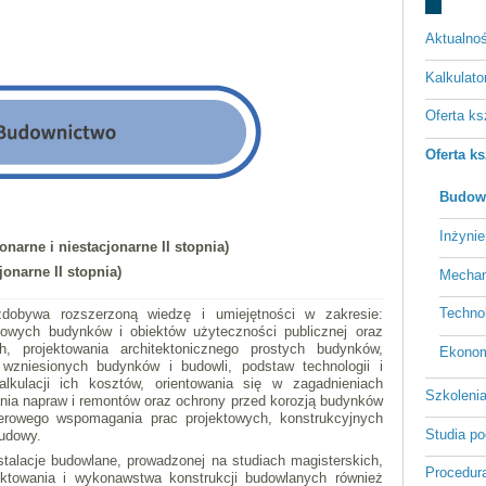
Aktualnoś
Kalkulato
Oferta ks
Oferta ks
Budow
Inżynie
narne i niestacjonarne II stopnia)
jonarne II stopnia)
Mechan
Techno
zdobywa rozszerzoną wiedzę i umiejętności w zakresie:
dowych budynków i obiektów użyteczności publicznej oraz
h, projektowania architektonicznego prostych budynków,
Ekono
i wzniesionych budynków i budowli, podstaw technologii i
alkulacji ich kosztów, orientowania się w zagadnieniach
Szkoleni
ania napraw i remontów oraz ochrony przed korozją budynków
terowego wspomagania prac projektowych, konstrukcyjnych
Studia p
budowy.
stalacje budowlane, prowadzonej na studiach magisterskich,
Procedura
ktowania i wykonawstwa konstrukcji budowlanych również