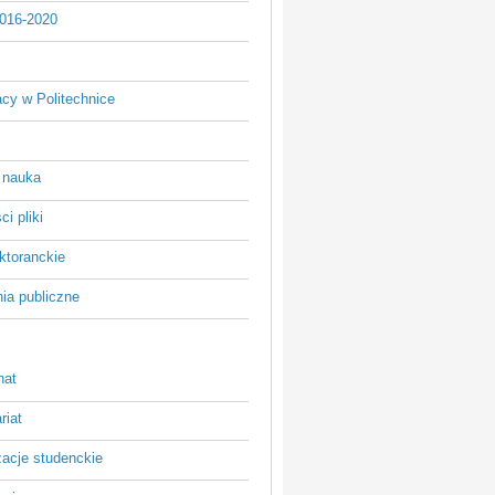
016-2020
acy w Politechnice
 nauka
i pliki
ktoranckie
ia publiczne
nat
riat
zacje studenckie