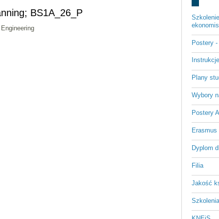
lanning; BS1A_26_P
Szkoleni
ekonomist
 Engineering
Postery 
Instrukc
Plany st
Wybory n
Postery 
Erasmus
Dyplom d
Filia
Jakość k
Szkoleni
KNEiS