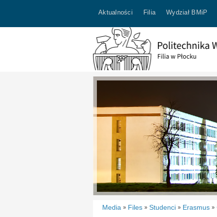
Aktualności
Filia
Wydział BMiP
Media
Files
Studenci
Erasmus
»
»
»
»