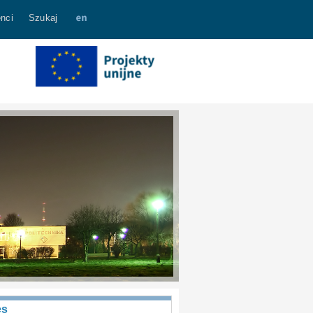
nci
Szukaj
es