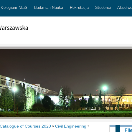
Kolegium NEiS
Badania i Nauka
Rekrutacja
Studenci
Absolwe
Catalogue of Courses 2020
Civil Engineering
»
»
Fil