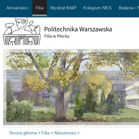
Aktualności
Filia
Wydział BMiP
Kolegium NEiS
Badania i
Strona główna
Filia
Aktualności
»
»
»