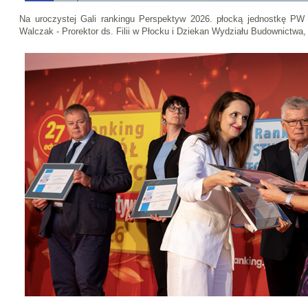
Na uroczystej Gali rankingu Perspektyw 2026. płocką jednostkę PW 
Walczak - Prorektor ds. Filii w Płocku i Dziekan Wydziału Budownictwa,