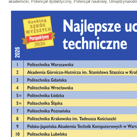
akademicki, Potencjał dydaktyczny, Potencjał naukowy, Umiędzynarodo