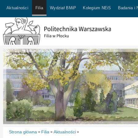
Aktualności
Filia
Wydział BMiP
Kolegium NEiS
Badania i
Strona główna
Filia
Aktualności
»
»
»