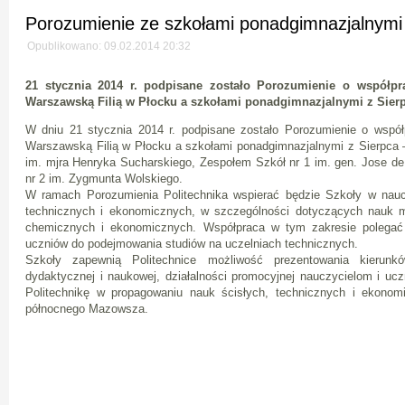
Porozumienie ze szkołami ponadgimnazjalnymi
Opublikowano: 09.02.2014 20:32
21 stycznia 2014 r. podpisane zostało Porozumienie o współpr
Warszawską Filią w Płocku a szkołami ponadgimnazjalnymi z Sier
W dniu 21 stycznia 2014 r. podpisane zostało Porozumienie o współ
Warszawską Filią w Płocku a szkołami ponadgimnazjalnymi z Sierpca
im. mjra Henryka Sucharskiego, Zespołem Szkół nr 1 im. gen. Jose d
nr 2 im. Zygmunta Wolskiego.
W ramach Porozumienia Politechnika wspierać będzie Szkoły w nauc
technicznych i ekonomicznych, w szczególności dotyczących nauk 
chemicznych i ekonomicznych. Współpraca w tym zakresie polegać
uczniów do podejmowania studiów na uczelniach technicznych.
Szkoły zapewnią Politechnice możliwość prezentowania kierunków
dydaktycznej i naukowej, działalności promocyjnej nauczycielom i uc
Politechnikę w propagowaniu nauk ścisłych, technicznych i ekonom
północnego Mazowsza.