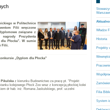
nych
Stowarzys
Warszawsk
Aktualno
ickiego w Politechnice
wentom Filii wręczone
Władze Fil
 dyplomowe związane z
az nagrody Prezydenta
Historia
 dla Płocka”. W sumie
Filii.
Projekty 
Wewnętrz
konkursie „Dyplom dla Płocka”
Pracowni
Współpra
 Pikulska
z kierunku Budownictwo za pracę pt. "Projekt
Zamówien
tanku kolejowego Płock Zoo wraz z koncepcją płockiej kolei
iem dr hab. inż. Romana Jaskulskiego, prof. uczelni
Filia Bib
System id
Deklaracj