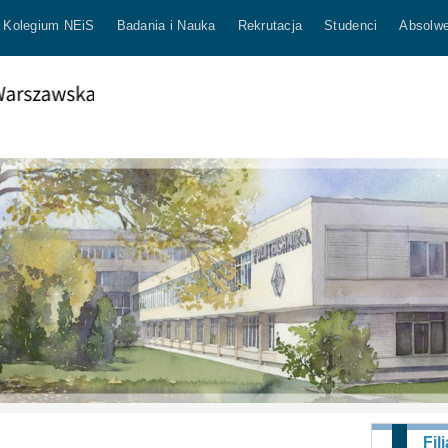
Kolegium NEiS
Badania i Nauka
Rekrutacja
Studenci
Absolwe
Fili