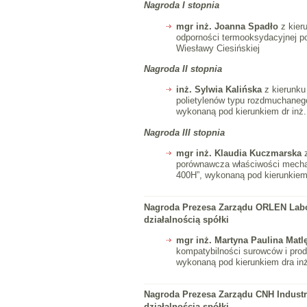
Nagroda I stopnia
mgr inż. Joanna Spadło
z kier
odporności termooksydacyjnej po
Wiesławy Ciesińskiej
Nagroda II stopnia
inż. Sylwia Kalińska
z kierunku
polietylenów typu rozdmuchanego
wykonaną pod kierunkiem dr inż.
Nagroda III stopnia
mgr inż. Klaudia Kuczmarska
z
porównawcza właściwości mecha
400H”, wykonaną pod kierunkiem 
Nagroda Prezesa Zarządu ORLEN Labo
działalnością spółki
mgr inż. Martyna Paulina Mat
kompatybilności surowców i pro
wykonaną pod kierunkiem dra in
Nagroda Prezesa Zarządu CNH Industr
działalnością spółki