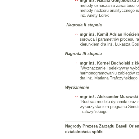
mgr inż. Natalia Gołębiewska
z
metody oznaczania zawartości o
metody nadzoru analitycznego n
inż. Anety Lorek
Nagroda II stopnia
mgr inż. Kamil Adrian Kościel
surowca i parametrów procesu ra
kierunkiem dra inż. Łukasza Goś
Nagroda III stopnia
mgr inż. Kornel Bucholski
z ki
"Wyznaczanie i selektywny wybó
harmonogramowaniu zabiegów cz
dra inż. Mariana Trafczyńskiego
Wyróżnienie
mgr inż. Aleksander Murawsk
"Budowa modelu dynamiki oraz s
wykorzystaniem programu Simuli
Trafczyńskiego
Nagrody Prezesa Zarządu Basell Orlen
działalnością spółki