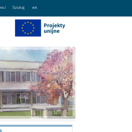
nci
Szukaj
a