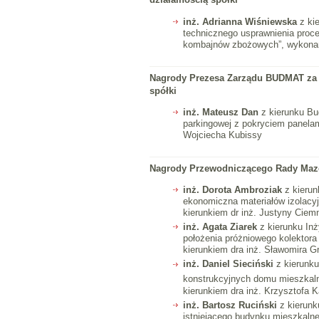
inż. Adrianna Wiśniewska
z ki
technicznego usprawnienia proc
kombajnów zbożowych”, wykonan
Nagrody Prezesa Zarządu BUDMAT za n
spółki
inż. Mateusz Dan
z kierunku Bud
parkingowej z pokryciem panelam
Wojciecha Kubissy
Nagrody Przewodniczącego Rady Mazo
inż. Dorota Ambroziak
z kierun
ekonomiczna materiałów izolacy
kierunkiem dr inż. Justyny Ciemn
inż. Agata Ziarek
z kierunku Inż
położenia próżniowego kolektor
kierunkiem dra inż. Sławomira G
inż. Daniel Sieciński
z kierunk
konstrukcyjnych domu mieszkal
kierunkiem dra inż. Krzysztofa 
inż. Bartosz Ruciński
z kierunk
istniejącego budynku mieszkaln