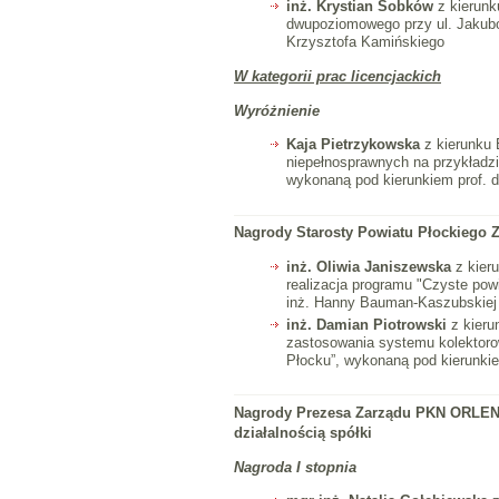
inż. Krystian Sobków
z kierunk
dwupoziomowego przy ul. Jakubo
Krzysztofa Kamińskiego
W kategorii prac licencjackich
Wyróżnienie
Kaja Pietrzykowska
z kierunku 
niepełnosprawnych na przykładz
wykonaną pod kierunkiem prof. 
Nagrody
Starosty Powiatu Płockiego 
inż. Oliwia Janiszewska
z kieru
realizacja programu "Czyste powi
inż. Hanny Bauman-Kaszubskiej
inż. Damian Piotrowski
z kieru
zastosowania systemu kolektor
Płocku”, wykonaną pod kierunkiem
Nagrody Prezesa Zarządu PKN ORLEN 
działalnością spółki
Nagroda I stopnia