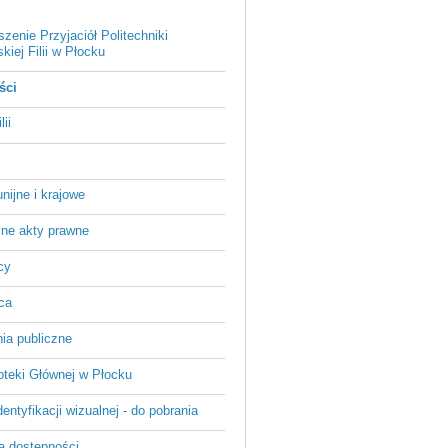
zenie Przyjaciół Politechniki
iej Filii w Płocku
ści
ii
unijne i krajowe
ne akty prawne
cy
ca
ia publiczne
lioteki Głównej w Płocku
entyfikacji wizualnej - do pobrania
a dostępności