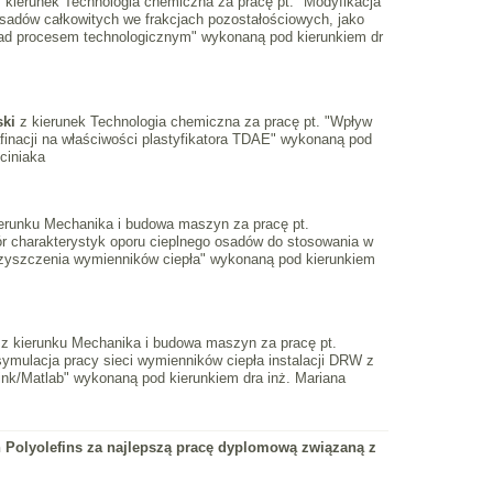
 kierunek Technologia chemiczna za pracę pt. "Modyfikacja
sadów całkowitych we frakcjach pozostałościowych, jako
ad procesem technologicznym" wykonaną pod kierunkiem dr
ski
z kierunek Technologia chemiczna za pracę pt. "Wpływ
finacji na właściwości plastyfikatora TDAE" wykonaną pod
ciniaka
erunku Mechanika i budowa maszyn za pracę pt.
r charakterystyk oporu cieplnego osadów do stosowania w
yszczenia wymienników ciepła" wykonaną pod kierunkiem
i
z kierunku Mechanika i budowa maszyn za pracę pt.
ymulacja pracy sieci wymienników ciepła instalacji DRW z
nk/Matlab" wykonaną pod kierunkiem dra inż. Mariana
 Polyolefins za najlepszą pracę dyplomową związaną z