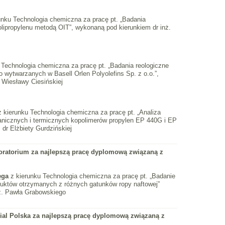
unku Technologia chemiczna za pracę pt. „Badania
lipropylenu metodą OIT”, wykonaną pod kierunkiem dr inż.
 Technologia chemiczna za pracę pt. „Badania reologiczne
 wytwarzanych w Basell Orlen Polyolefins Sp. z o.o.”,
 Wiesławy Ciesińskiej
 kierunku Technologia chemiczna za pracę pt. „Analiza
nicznych i termicznych kopolimerów propylen EP 440G i EP
dr Elżbiety Gurdzińskiej
ratorium za najlepszą pracę dyplomową związaną z
lęga
z kierunku Technologia chemiczna za pracę pt. „Badanie
duktów otrzymanych z różnych gatunków ropy naftowej”
ż. Pawła Grabowskiego
ial Polska za najlepszą pracę dyplomową związaną z