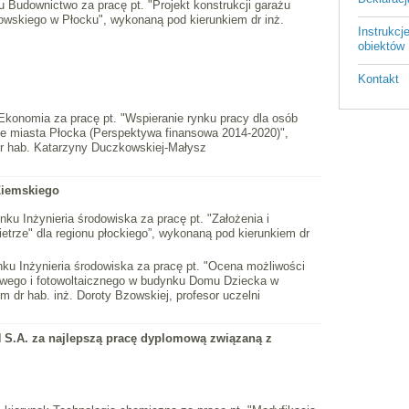
u Budownictwo za pracę pt. "Projekt konstrukcji garażu
wskiego w Płocku", wykonaną pod kierunkiem dr inż.
Instrukc
obiektów 
Kontakt
Ekonomia za pracę pt. "Wspieranie rynku pracy dla osób
ie miasta Płocka (Perspektywa finansowa 2014-2020)",
dr hab. Katarzyny Duczkowskiej-Małysz
Ziemskiego
nku Inżynieria środowiska za pracę pt. "Założenia i
etrze" dla regionu płockiego”, wykonaną pod kierunkiem dr
nku Inżynieria środowiska za pracę pt. "Ocena możliwości
owego i fotowoltaicznego w budynku Domu Dziecka w
 dr hab. inż. Doroty Bzowskiej, profesor uczelni
S.A. za najlepszą pracę dyplomową związaną z