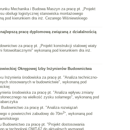
erunku Mechanika i Budowa Maszyn za pracę pt. „Projekt
esu obsługi logistycznej stanowiska montażowego
ą pod kierunkiem dra inż. Cezarego Wiśniewskiego
ajlepszą pracę dyplomową związaną z działalnością
ownictwo za pracę pt. „Projekt konstrukcji stalowej wiaty
i fotowoltaicznymi" wykonaną pod kierunkiem dra inż.
wieckiej Okręgowej Izby Inżynierów Budownictwa
ku Inżynieria środowiska za pracę pt. "Analiza techniczno-
jnych stosowanych w budownictwie", wykonaną pod
ickiej
ynieria środowiska za pracę pt. "Analiza wpływu zmiany
a słonecznego na wielkość zysku solarnego", wykonaną pod
rabarczyka
u Budownictwo za pracę pt. "Analiza rozwiązań
2
nego o powierzchni zabudowy do 70m
", wykonaną pod
Kamińskiego
u Budownictwo za pracę pt. "Projekt dostosowania
ego w technologii OWT-67 do aktualnych wymagań