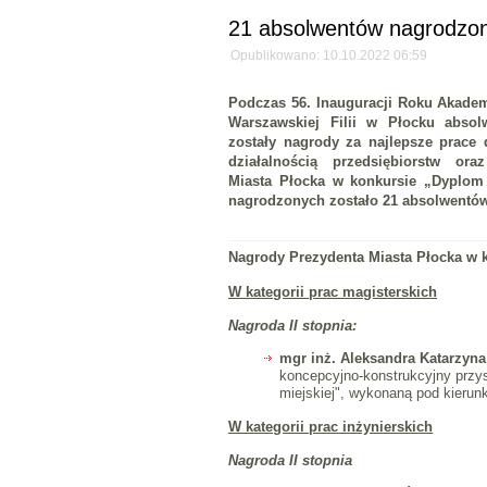
21 absolwentów nagrodzo
Opublikowano: 10.10.2022 06:59
Podczas 56. Inauguracji Roku Akadem
Warszawskiej Filii w Płocku absol
zostały nagrody za najlepsze prace
działalnością przedsiębiorstw or
Miasta Płocka w konkursie „Dyplom
nagrodzonych zostało 21 absolwentów 
Nagrody Prezydenta Miasta Płocka w 
W kategorii prac magisterskich
Nagroda II stopnia:
mgr inż. Aleksandra Katarzyna
koncepcyjno-konstrukcyjny przys
miejskiej", wykonaną pod kierunk
W kategorii prac inżynierskich
Nagroda II stopnia